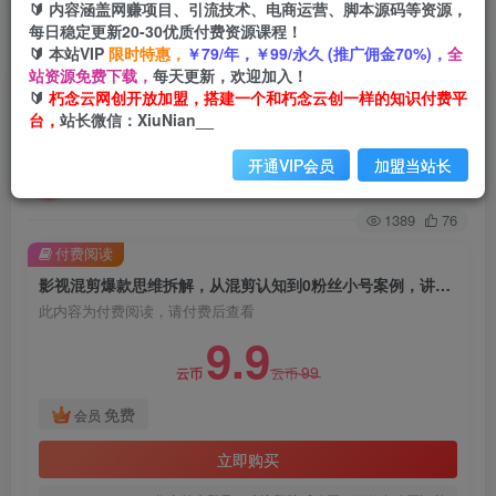
🔰 内容涵盖网赚项目、引流技术、电商运营、脚本源码等资源，
每日稳定更新20-30优质付费资源课程！
首页
创业课程
会员免费
正文
🔰 本站VIP
限时特惠，
￥79/年，￥99/永久 (推广佣金70%)，
全
站资源免费下载，
每天更新，欢迎加入！
影视混剪爆款思维拆解，从混剪认知到0粉丝小号
🔰
朽念云网创开放加盟，搭建一个和朽念云创一样的知识付费平
台，
站长微信：XiuNian__
案例，讲防违规技巧，混剪遇到的问题如何解决等
开通VIP会员
加盟当站长
朽念云创
关注
私信
2年前发布
1389
76
付费阅读
影视混剪爆款思维拆解，从混剪认知到0粉丝小号案例，讲防违规技巧，混剪遇到的问题如何解决等
此内容为付费阅读，请付费后查看
9.9
99
云币
云币
免费
会员
立即购买