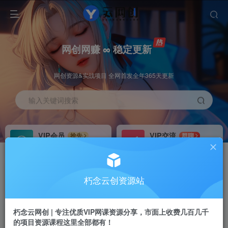
网创网赚 ∞ 稳定更新
网创资源&实战项目 全网首发全年365天更新
输入关键词搜索
VIP会员
VIP交流
抢先
群聊
免费下载全站资源
研究探讨更多创业项目路子。
VIP推广
招募站长
70%分佣
推荐
朽念云创资源站
会员专属推广链接
搭建同款网站，自己当老板
朽念云网创 | 专注优质VIP网课资源分享，市面上收费几百几千
APP下载
GO
四导航
导航
的项目资源课程这里全部都有！
站长V：XiuNian__