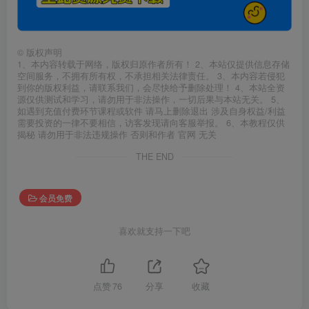
©
版权声明
1、本内容转载于网络，版权归原作者所有！ 2、本站仅提供信息存储
空间服务，不拥有所有权，不承担相关法律责任。 3、本内容若侵犯
到你的版权利益，请联系我们，会尽快给予删除处理！ 4、本站全资
源仅供测试和学习，请勿用于非法操作，一切后果与本站无关。 5、
如遇到充值付费环节课程或软件 请马上删除退出 涉及自身权益/利益
需要投资的一律不要相信，访客发现请向客服举报。 6、本教程仅供
揭秘 请勿用于非法违规操作 否则和作者 官网 无关
THE END
会员免费
喜欢就支持一下吧
点赞
76
分享
收藏