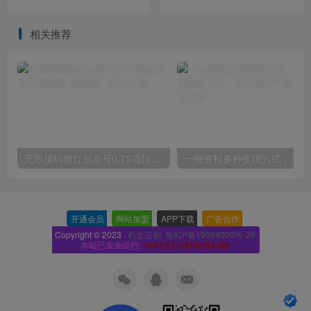
公开绿茶主播的成功秘诀
以，月入2万＋超级红利
相关推荐
无限接码撸红包单号0.75项目无偿分享给你【揭秘】
一份
开通会员
-
网站加盟
-
APP下载
-
广告合作
-
Copyright © 2023 ·
朽念云创· 鲁ICP备19064000号-26
本站已安全运行:
1641天1小时36分54秒