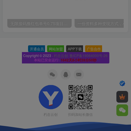
无限接码撸红包单号0.75项目无偿分享给你【揭秘】
一份
开通会员
-
网站加盟
-
APP下载
-
广告合作
-
Copyright © 2023 ·
朽念云创· 鲁ICP备19064000号-26
本站已安全运行:
1642天8小时28分51秒
扫码加站长微信
朽念云创