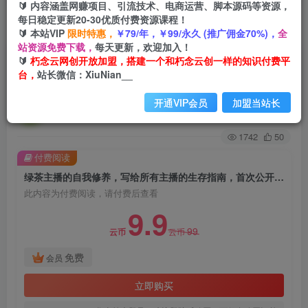
🔰 内容涵盖网赚项目、引流技术、电商运营、脚本源码等资源，
每日稳定更新20-30优质付费资源课程！
首页
创业课程
会员免费
正文
🔰 本站VIP
限时特惠，
￥79/年，￥99/永久 (推广佣金70%)，
全
站资源免费下载，
每天更新，欢迎加入！
绿茶主播的自我修养，写给所有主播的生存指南，
🔰
朽念云网创开放加盟，搭建一个和朽念云创一样的知识付费平
台，
站长微信：XiuNian__
首次公开绿茶主播的成功秘诀
开通VIP会员
加盟当站长
朽念云创
关注
私信
2年前发布
1742
50
付费阅读
绿茶主播的自我修养，写给所有主播的生存指南，首次公开绿茶主播的成功秘诀
此内容为付费阅读，请付费后查看
9.9
99
云币
云币
免费
会员
立即购买