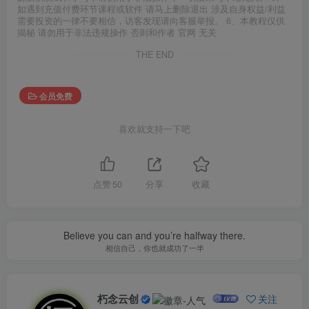
如遇到充值付费环节课程或软件 请马上删除退出 涉及自身权益/利益
需要投资的一律不要相信，访客发现请向客服举报。 6、本教程仅供
揭秘 请勿用于非法违规操作 否则和作者 官网 无关
THE END
会员免费
喜欢就支持一下吧
点赞
50
分享
收藏
Believe you can and you’re halfway there.
相信自己，你也就成功了一半
朽念云创
关注