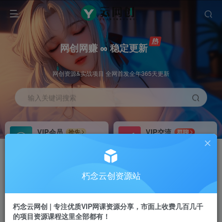
网创网赚 ∞ 稳定更新
网创资源&实战项目 全网首发全年365天更新
输入关键词搜索
VIP会员
VIP交流
抢先
群聊
免费下载全站资源
研究探讨更多创业项目路子。
VIP推广
招募站长
70%分佣
推荐
朽念云创资源站
会员专属推广链接
搭建同款网站，自己当老板
朽念云网创 | 专注优质VIP网课资源分享，市面上收费几百几千
APP下载
GO
四导航
导航
的项目资源课程这里全部都有！
站长V：XiuNian__