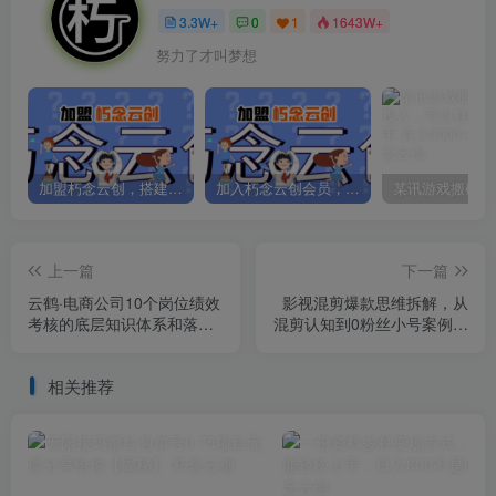
3.3W+
0
1
1643W+
努力了才叫梦想
加盟朽念云创，搭建同款项目资源站，实现日入2000+
加入朽念云创会员，全站资源免费学习。
上一篇
下一篇
云鹤·电商公司10个岗位绩效
影视混剪爆款思维拆解，从
考核的底层知识体系和落地
混剪认知到0粉丝小号案例，
方案
讲防违规技巧，混剪遇到的
问题如何解决等
相关推荐