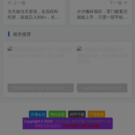
上一篇
下一篇
当天做当天变现，全流程AI
夕夕搬砖项目，零门槛看完
托管，保底日入500+，长期
就能上手，只需一部手机轻
可做！【揭秘】
松日收30+
相关推荐
无限接码撸红包单号0.75项目无偿分享给你【揭秘】
一份
开通会员
-
网站加盟
-
APP下载
-
广告合作
-
Copyright © 2023 ·
朽念云创· 鲁ICP备19064000号-26
本站已安全运行:
1638天22小时15分9秒