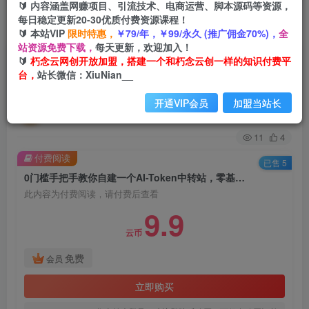
🔰 内容涵盖网赚项目、引流技术、电商运营、脚本源码等资源，
每日稳定更新20-30优质付费资源课程！
首页
创业课程
会员免费
正文
🔰 本站VIP
限时特惠，
￥79/年，￥99/永久 (推广佣金70%)，
全
站资源免费下载，
每天更新，欢迎加入！
0门槛手把手教你自建一个AI-Token中转站，零基
🔰
朽念云网创开放加盟，搭建一个和朽念云创一样的知识付费平
台，
站长微信：XiuNian__
础也能看懂，保姆级教程
开通VIP会员
加盟当站长
朽念云创
关注
私信
30天前更新
11
4
付费阅读
已售 5
0门槛手把手教你自建一个AI-Token中转站，零基础也能看懂，保姆级教程
此内容为付费阅读，请付费后查看
9.9
云币
免费
会员
立即购买