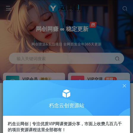
网创网赚 ∞ 稳定更新
网创资源&实战项目 全网首发全年365天更新
输入关键词搜索
VIP会员
VIP交流
抢先
群聊
免费下载全站资源
研究探讨更多创业项目路子。
VIP推广
招募站长
70%分佣
推荐
朽念云创资源站
会员专属推广链接
搭建同款网站，自己当老板
朽念云网创 | 专注优质VIP网课资源分享，市面上收费几百几千
APP下载
GO
四导航
导航
的项目资源课程这里全部都有！
站长V：XiuNian__