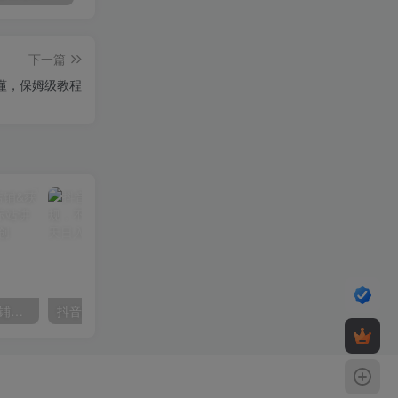
下一篇
看懂，保姆级教程
【阿里国际站】打造Top店铺&获得优质询盘客户，​95%的国际站讲师不会说的运营技巧
抖音24小时无人直播音乐，不违规，不封号纯撸音浪，小白实操当天日入1000+