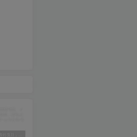
某讯游戏搬砖项目，0投入，可以挂机，轻松上手,月入3000+上不封顶
（9448期）2024网易云音乐人挂机项目，单机日入150+，无脑月入5000+
（9111期）全网首发魔兽世界美服全自动打金搬砖，日入1000+，简单好操作，保姆级教学