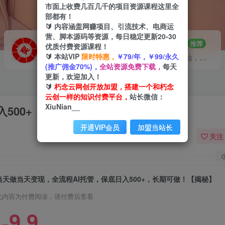
市面上收费几百几千的项目资源课程这里全
部都有！
🔰 内容涵盖网赚项目、引流技术、电商运
营、脚本源码等资源，每日稳定更新20-30
VIP推广
招募站长
70%分佣
推荐
优质付费资源课程！
🔰 本站VIP
限时特惠，
￥79/年，￥99/永久
会员专属推广链接
搭建同款网站，自己当老板
(推广佣金70%)，
全站资源免费下载，
每天
更新，欢迎加入！
🔰
朽念云网创开放加盟，搭建一个和朽念
云创一样的知识付费平台，
站长微信：
XiuNian__
入500+，长期可做！【揭秘】
开通VIP会员
加盟当站长
关注
当天做当天变现，全流程AI托管，保底日入500+，长期可做！【揭秘】
此内容为付费阅读，请付费后查看
9.9