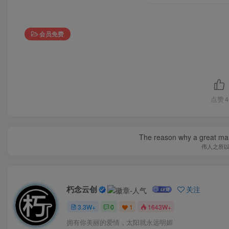
会员免费
点赞
4
The reason why a great man 
伟人之所
朽念云创
关注
3.3W+
0
1
1643W+
拥有你美丽的爱情，太阳就永远明媚