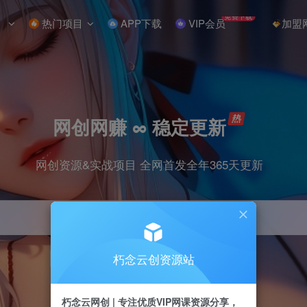
免费下载
热门项目
APP下载
VIP会员
加盟
网创网赚 ∞ 稳定更新
网创资源&实战项目 全网首发全年365天更新
朽念云创资源站
引流
抖音
小红书
挂机
快手
电商
朽念云网创 | 专注优质VIP网课资源分享，