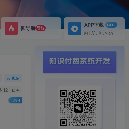
APP下载
GO
四导航
导航
站长V：XiuNian__
私信
12
4
已售 4