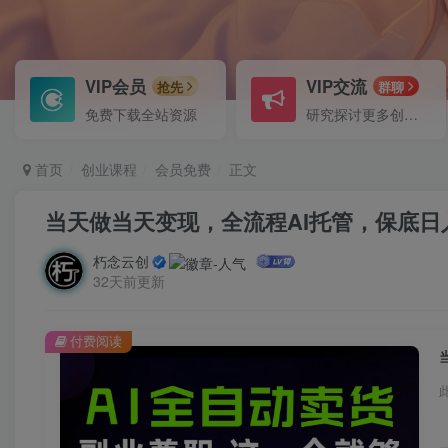
VIP会员
VIP交流
抢先
群聊
免费下载全站资源
研究探讨更多创业项目路子。
首页
创业课程
会员免费
正文
当天做当天变现，全流程AI托管，保底日
朽念云创
32天前更新
付费阅读