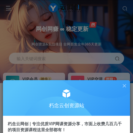
网创网赚 ∞ 稳定更新
网创资源&实战项目 全网首发全年365天更新
输入关键词搜索
VIP会员
VIP交流
抢先
群聊
免费下载全站资源
研究探讨更多创业项目路子。
VIP推广
招募站长
70%分佣
推荐
朽念云创资源站
会员专属推广链接
搭建同款网站，自己当老板
朽念云网创 | 专注优质VIP网课资源分享，市面上收费几百几千
APP下载
GO
四导航
导航
的项目资源课程这里全部都有！
站长V：XiuNian__