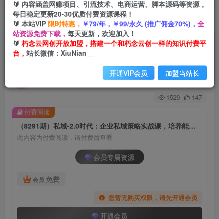
🔰 内容涵盖网赚项目、引流技术、电商运营、脚本源码等资源，
每日稳定更新20-30优质付费资源课程！
首页
创业课程
会员专属
正文
🔰 本站VIP
限时特惠，
￥79/年，￥99/永久 (推广佣金70%)，
全
站资源免费下载，
每天更新，欢迎加入！
（8291期）私域-2.0时代：企业私域策略实战课，
🔰
朽念云网创开放加盟，搭建一个和朽念云创一样的知识付费平
台，
站长微信：XiuNian__
培养能拿结果的私域操盘手
开通VIP会员
加盟当站长
朽念云创
关注
私信
2年前发布
1529
147
付费阅读
（8291期）私域-2.0时代：企业私域策略实战课，培养能拿结果的私域操盘手
此内容为付费阅读，请付费后查看
会员专属资源
免费
会员
您暂无购买权限，请先开通会员
开通会员