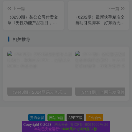
上一篇
下一篇
（8290期）某公众号付费文
（8292期）最新块手精准全
章《男性功能产品项目，一
自动引流脚本，好东西无需
单利润200+》来品鉴下吧
多言【引流脚本+使用教程】
相关推荐
（9448期）2024网易云音乐人挂机项目，单机日入150+，无脑月入5000+
开通会员
-
网站加盟
-
APP下载
-
广告合作
-
Copyright © 2023 ·
朽念云创· 鲁ICP备19064000号-26
本站已安全运行:
1638天21小时9分33秒