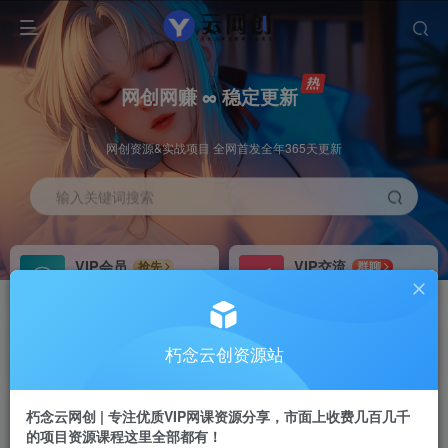
网创网赚 ∞ 稳定更新
网创资源&实战项目 全网首发全年365天更新
输入关键词搜索
VIP会员
VIP交流
抢先
群聊
免费下载全站资源
研究探讨更多创业项目路子。
VIP推广
招募站长
70%分佣
推荐
朽念云创资源站
会员专属推广链接
搭建同款网站，自己当老板
朽念云网创 | 专注优质VIP网课资源分享，市面上收费几百几千
APP下载
GO
四导航
导航
的项目资源课程这里全部都有！
站长V：XiuNian__