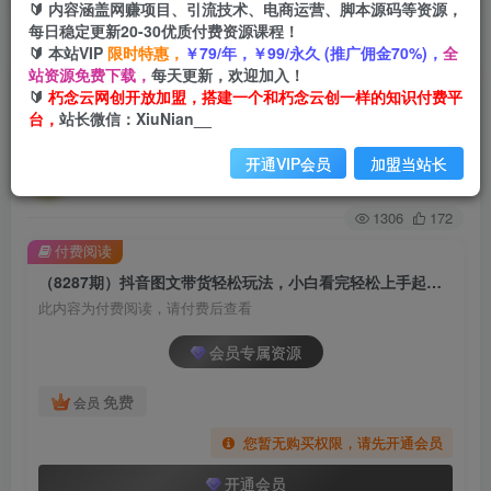
🔰 内容涵盖网赚项目、引流技术、电商运营、脚本源码等资源，
每日稳定更新20-30优质付费资源课程！
首页
创业课程
会员专属
正文
🔰 本站VIP
限时特惠，
￥79/年，￥99/永久 (推广佣金70%)，
全
站资源免费下载，
每天更新，欢迎加入！
（8287期）抖音图文带货轻松玩法，小白看完轻
🔰
朽念云网创开放加盟，搭建一个和朽念云创一样的知识付费平
台，
站长微信：XiuNian__
松上手起号，日入500+
开通VIP会员
加盟当站长
朽念云创
关注
私信
2年前发布
1306
172
付费阅读
（8287期）抖音图文带货轻松玩法，小白看完轻松上手起号，日入500+
此内容为付费阅读，请付费后查看
会员专属资源
免费
会员
您暂无购买权限，请先开通会员
开通会员