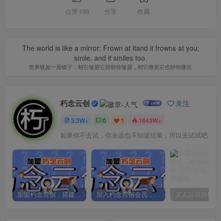
点赞
169
分享
收藏
The world is like a mirror: Frown at itand it frowns at you;
smile, and it smiles too.
世界犹如一面镜子：朝它皱眉它就朝你皱眉，朝它微笑它也吵你微笑
朽念云创
关注
3.3W+
0
1
1643W+
如果你不去试，你永远也不知道结果，所以去试试吧
加盟朽念云创，搭建同款项目资源站，实现日入2000+
加入朽念云创会员，全站资源免费学习。