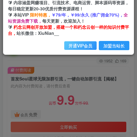
🔰 内容涵盖网赚项目、引流技术、电商运营、脚本源码等资源，
每日稳定更新20-30优质付费资源课程！
首页
创业课程
会员免费
正文
🔰 本站VIP
限时特惠，
￥79/年，￥99/永久 (推广佣金70%)，
全
站资源免费下载，
每天更新，欢迎加入！
首发Soul星球无限加群引流，一键自动加群引流
🔰
朽念云网创开放加盟，搭建一个和朽念云创一样的知识付费平
台，
站长微信：XiuNian__
【揭秘】
开通VIP会员
加盟当站长
朽念云创
关注
私信
2年前发布
1952
169
付费阅读
首发Soul星球无限加群引流，一键自动加群引流【揭秘】
此内容为付费阅读，请付费后查看
9.9
99
云币
云币
免费
会员
立即购买