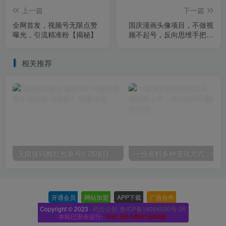
上一篇
下一篇
全网首发，视频号无限点赞
国庆漫画头像项目，不做视
曝光，引流精准粉【揭秘】
频不起号，反向思维手把手
教你日入300+【揭秘】
相关推荐
无限接码撸红包单号0.75项目无偿分享给你【揭秘】
一份
开通会员
-
网站加盟
-
APP下载
-
广告合作
-
Copyright © 2023 ·
朽念云创· 鲁ICP备19064000号-26
本站已安全运行:
1641天0小时47分25秒