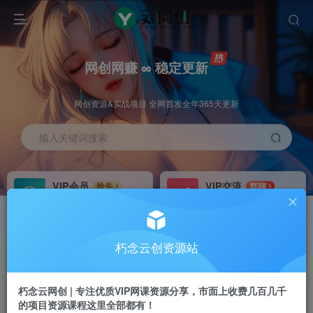
网创网赚 ∞ 稳定更新
网创资源&实战项目 全网首发全年365天更新
输入关键词搜索
VIP会员
VIP交流
抢先
群聊
免费下载全站资源
研究探讨更多创业项目路子。
VIP推广
招募站长
70%分佣
推荐
朽念云创资源站
会员专属推广链接
搭建同款网站，自己当老板
朽念云网创 | 专注优质VIP网课资源分享，市面上收费几百几千
APP下载
GO
四导航
导航
的项目资源课程这里全部都有！
站长V：XiuNian__