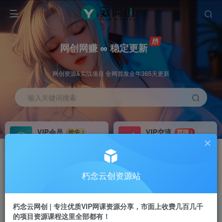
网创网赚 ∞ 稳定更新
网创资源&实战项目 全网首发全年365天更新
输入关键词搜索
VIP会员
VIP交流
抢先
群聊
免费下载全站资源
研究探讨更多创业项目路子。
VIP推广
招募站长
70%分佣
推荐
朽念云创资源站
会员专属推广链接
搭建同款网站，自己当老板
朽念云网创 | 专注优质VIP网课资源分享，市面上收费几百几千
APP下载
GO
四导航
导航
的项目资源课程这里全部都有！
站长V：XiuNian__