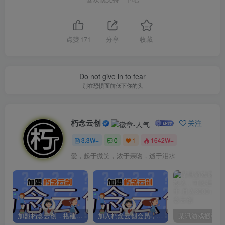
点赞
171
分享
收藏
Do not give in to fear
别在恐惧面前低下你的头
朽念云创
关注
3.3W+
0
1
1642W+
爱，起于微笑，浓于亲吻，逝于泪水
加盟朽念云创，搭建同款项目资源站，实现日入2000+
加入朽念云创会员，全站资源免费学习。