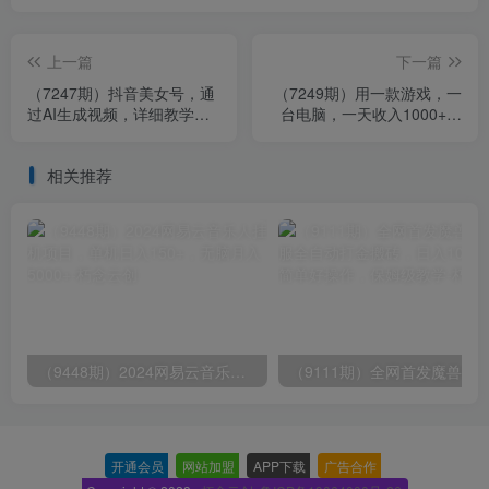
上一篇
下一篇
（7247期）抖音美女号，通
（7249期）用一款游戏，一
过AI生成视频，详细教学，
台电脑，一天收入1000+，
不需要门槛，变现简单轻松
上班时也可以做，小白也能
月入过万
做
相关推荐
（9448期）2024网易云音乐人挂机项目，单机日入150+，无脑月入5000+
开通会员
-
网站加盟
-
APP下载
-
广告合作
-