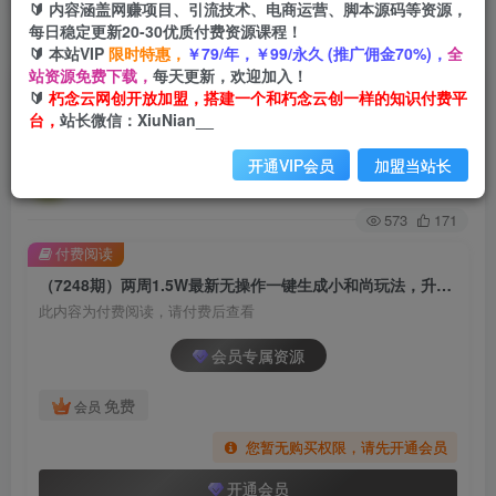
🔰 内容涵盖网赚项目、引流技术、电商运营、脚本源码等资源，
每日稳定更新20-30优质付费资源课程！
首页
创业课程
会员专属
正文
🔰 本站VIP
限时特惠，
￥79/年，￥99/永久 (推广佣金70%)，
全
站资源免费下载，
每天更新，欢迎加入！
（7248期）两周1.5W最新无操作一键生成小和尚
🔰
朽念云网创开放加盟，搭建一个和朽念云创一样的知识付费平
台，
站长微信：XiuNian__
玩法，升级版首发
开通VIP会员
加盟当站长
朽念云创
关注
私信
2年前发布
573
171
付费阅读
（7248期）两周1.5W最新无操作一键生成小和尚玩法，升级版首发
此内容为付费阅读，请付费后查看
会员专属资源
免费
会员
您暂无购买权限，请先开通会员
开通会员