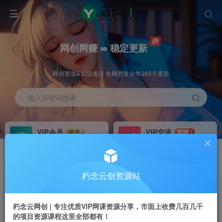
网创网赚 ∞ 稳定更新
网创资源&实战项目 全网首发全年365天更新
输入关键词搜索
VIP会员
VIP交流
抢先
群聊
免费下载全站资源
研究探讨更多创业项目路子。
VIP推广
招募站长
70%分佣
推荐
朽念云创资源站
会员专属推广链接
搭建同款网站，自己当老板
朽念云网创 | 专注优质VIP网课资源分享，市面上收费几百几千
APP下载
GO
四导航
导航
的项目资源课程这里全部都有！
站长V：XiuNian__