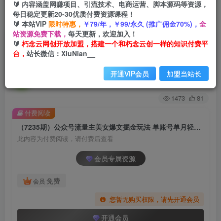
🔰 内容涵盖网赚项目、引流技术、电商运营、脚本源码等资源，
每日稳定更新20-30优质付费资源课程！
首页
创业课程
会员专属
正文
🔰 本站VIP
限时特惠，
￥79/年，￥99/永久 (推广佣金70%)，
全
站资源免费下载，
每天更新，欢迎加入！
（7235期）公众号流量主美女爆文掘金玩法 单账
🔰
朽念云网创开放加盟，搭建一个和朽念云创一样的知识付费平
台，
站长微信：XiuNian__
号单月轻松8000+利用AI轻松写出爆款文章
开通VIP会员
加盟当站长
朽念云创
关注
私信
2年前发布
1473
81
付费阅读
（7235期）公众号流量主美女爆文掘金玩法 单账号单月轻松8000+利用AI轻松写出爆款文章
此内容为付费阅读，请付费后查看
会员专属资源
免费
会员
您暂无购买权限，请先开通会员
开通会员