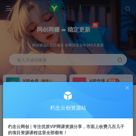
网创网赚 ∞ 稳定更新
网创资源&实战项目 全网首发全年365天更新
输入关键词搜索
VIP会员
VIP交流
抢先
群聊
免费下载全站资源
研究探讨更多创业项目路子。
VIP推广
招募站长
70%分佣
推荐
朽念云创资源站
会员专属推广链接
搭建同款网站，自己当老板
朽念云网创 | 专注优质VIP网课资源分享，市面上收费几百几千
APP下载
GO
四导航
导航
的项目资源课程这里全部都有！
站长V：XiuNian__