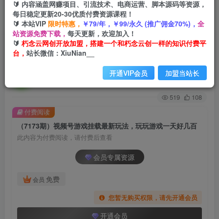
🔰 内容涵盖网赚项目、引流技术、电商运营、脚本源码等资源，
每日稳定更新20-30优质付费资源课程！
首页
创业课程
会员专属
正文
🔰 本站VIP
限时特惠，
￥79/年，￥99/永久 (推广佣金70%)，
全
站资源免费下载，
每天更新，欢迎加入！
（7173期）视频号游戏挂载最新玩法，玩玩游戏
🔰
朽念云网创开放加盟，搭建一个和朽念云创一样的知识付费平
台，
站长微信：XiuNian__
一天好几百
开通VIP会员
加盟当站长
朽念云创
关注
私信
2年前发布
519
108
付费阅读
（7173期）视频号游戏挂载最新玩法，玩玩游戏一天好几百
此内容为付费阅读，请付费后查看
会员专属资源
免费
会员
您暂无购买权限，请先开通会员
开通会员