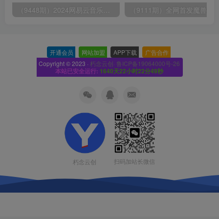
（9448期）2024网易云音乐人挂机项目，单机日入150+，无脑月入5000+
开通会员
-
网站加盟
-
APP下载
-
广告合作
-
Copyright © 2023 ·
朽念云创· 鲁ICP备19064000号-26
本站已安全运行:
1640天22小时22分50秒
扫码加站长微信
朽念云创