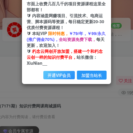
市面上收费几百几千的项目资源课程这里全
部都有！
🔰 内容涵盖网赚项目、引流技术、电商运
营、脚本源码等资源，每日稳定更新20-30
VIP推广
招募站长
70%分佣
推荐
优质付费资源课程！
🔰 本站VIP
限时特惠，
￥79/年，￥99/永久
会员专属推广链接
搭建同款网站，自己当老板
(推广佣金70%)，
全站资源免费下载，
每天
更新，欢迎加入！
🔰
朽念云网创开放加盟，搭建一个和朽念
云创一样的知识付费平台，
站长微信：
XiuNian__
开通VIP会员
加盟当站长
关注
19
（7171期）知识付费网课商城源码
此内容为付费阅读，请付费后查看
会员专属资源