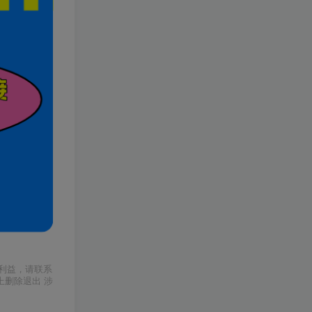
下一篇
制的·私域系统课
程！
（10150期）2024高考项目野路子玩法，无限裂变，最高一天1W＋！
无脑全自动挂机，单窗口18+，可挂100+窗口，手机电脑均可操作