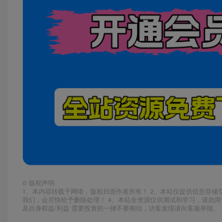
上一篇
（7170期）多平台实操引流系列课程，手把手教学，新手小白看完
松上手引流操作！
相关推荐
（9448期）2024网易云音乐人挂机项目，单机日入150+，无脑月入5000+
开通会员
-