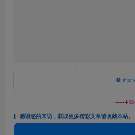
会员专属
点赞
16
Nobody can go back and start a new beg
没有人可以回到过去从头再
朽念云创
关注
3.3W+
0
1
1642W+
上天只会安排的快乐的结局。如果不快乐，说明还不是
局