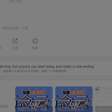
© 2023 ·
朽念云创· 鲁ICP备19064000号-26
运行:
1638天8小时36分46秒