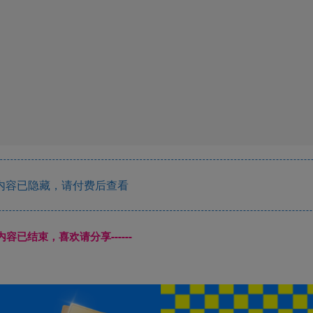
喜欢就支持一下吧
6
分享
收藏
inning, but anyone can start today and make a new ending.
来，但是每个人都可以从今天开始，创造一个全新的结局
最后结
加盟朽念云创，搭建同款项目资源站，实现日入2000+
加入朽念云创会员，全站资源免费学习。