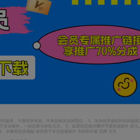
也可轻
（7172期）私域·变现业绩增长：快速放大成绩，可复
（9111期）全网首发魔兽世界美服全自动打金搬砖，日入1000+，简单好操作，保姆级教学
（9934期）24h无人直播支付宝项目，最新带货玩法，纯躺赚实测日入500+
网站加盟
-
APP下载
-
广告合作
-