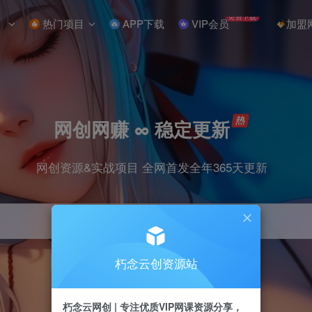
免费下载
热门项目
APP下载
VIP会员
加盟
网创网赚 ∞ 稳定更新
网创资源&实战项目 全网首发全年365天更新
朽念云创资源站
引流
抖音
小红书
挂机
快手
电商
朽念云网创 | 专注优质VIP网课资源分享，