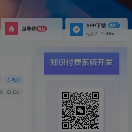
APP下载
GO
四导航
导航
站长V：XiuNian__
私信
50
166