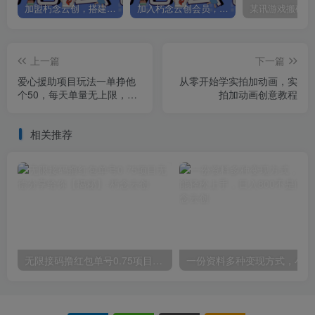
加盟朽念云创，搭建同款项目资源站，实现日入2000+
加入朽念云创会员，全站资源免费学习。
上一篇
下一篇
爱心援助项目玩法一单挣他
从零开始学实拍加动画，实
个50，每天单量无上限，玩
拍加动画创意教程
法无私分享给你【揭秘】
相关推荐
无限接码撸红包单号0.75项目无偿分享给你【揭秘】
一份