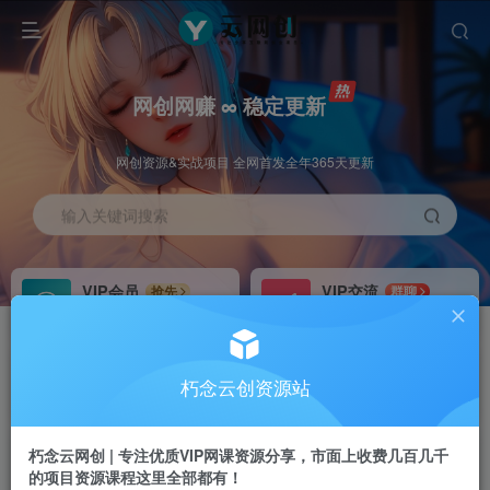
网创网赚 ∞ 稳定更新
网创资源&实战项目 全网首发全年365天更新
输入关键词搜索
VIP会员
VIP交流
抢先
群聊
免费下载全站资源
研究探讨更多创业项目路子。
VIP推广
招募站长
70%分佣
推荐
朽念云创资源站
会员专属推广链接
搭建同款网站，自己当老板
朽念云网创 | 专注优质VIP网课资源分享，市面上收费几百几千
APP下载
GO
四导航
导航
的项目资源课程这里全部都有！
站长V：XiuNian__