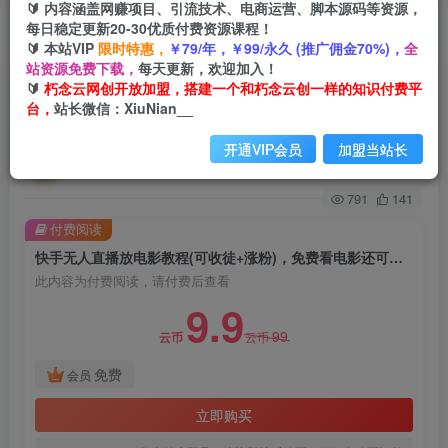
🔰 内容涵盖网赚项目、引流技术、电商运营、脚本源码等资源，
每日稳定更新20-30优质付费资源课程！
首页
创业课程
会员免费
正文
🔰 本站VIP
限时特惠，
￥79/年，￥99/永久 (推广佣金70%)，
全
站资源免费下载，
每天更新，欢迎加入！
快手无人直播放电影教程(可收徒+涨粉)，免费看
🔰
朽念云网创开放加盟，搭建一个和朽念云创一样的知识付费平
台，
站长微信：XiuNian__
电影还可以赚钱【揭秘】
开通VIP会员
加盟当站长
朽念云创
关注
私信
2年前发布
791
141
付费阅读
快手无人直播放电影教程(可收徒+涨粉)，免费看电影还可以赚钱【揭秘】
此内容为付费阅读，请付费后查看
9.9
99
云币
云币
免费
会员
立即购买