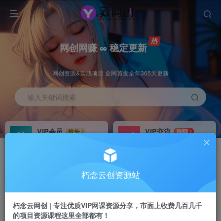
网创网赚 ∞ 稳定更新
网创资源&实战项目 全网首发全年365天更新
输入关键词搜索
VIP会员
VIP交流
抢先
群聊
免费下载全站资源
研究探讨更多创业项目路子。
VIP推广
招募站长
70%分佣
推荐
朽念云创资源站
会员专属推广链接
搭建同款网站，自己当老板
朽念云网创 | 专注优质VIP网课资源分享，市面上收费几百几千
APP下载
GO
四导航
导航
的项目资源课程这里全部都有！
站长V：XiuNian__