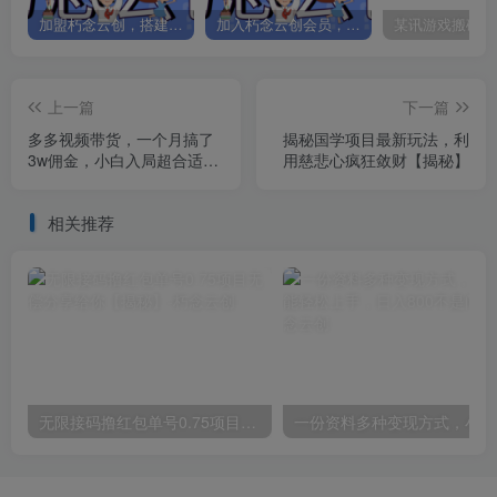
加盟朽念云创，搭建同款项目资源站，实现日入2000+
加入朽念云创会员，全站资源免费学习。
上一篇
下一篇
多多视频带货，一个月搞了
揭秘国学项目最新玩法，利
3w佣金，小白入局超合适
用慈悲心疯狂敛财【揭秘】
【揭秘】
相关推荐
无限接码撸红包单号0.75项目无偿分享给你【揭秘】
一份