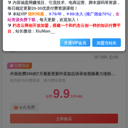
🔰 内容涵盖网赚项目、引流技术、电商运营、脚本源码等资源，
每日稳定更新20-30优质付费资源课程！
首页
创业课程
会员免费
正文
🔰 本站VIP
限时特惠，
￥79/年，￥99/永久 (推广佣金70%)，
全
站资源免费下载，
每天更新，欢迎加入！
外面收费299的7月最新更新抖音励志语录短视频
🔰
朽念云网创开放加盟，搭建一个和朽念云创一样的知识付费平
台，
站长微信：XiuNian__
暴力涨粉新玩法，日涨10000粉【揭秘】
开通VIP会员
加盟当站长
朽念云创
关注
私信
2年前发布
1254
60
付费阅读
外面收费299的7月最新更新抖音励志语录短视频暴力涨粉新玩法，日涨10000粉【揭秘】
此内容为付费阅读，请付费后查看
9.9
99
云币
云币
免费
会员
立即购买