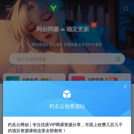
网创网赚 ∞ 稳定更新
网创资源&实战项目 全网首发全年365天更新
输入关键词搜索
VIP会员
VIP交流
抢先
群聊
免费下载全站资源
研究探讨更多创业项目路子。
VIP推广
招募站长
70%分佣
推荐
朽念云创资源站
会员专属推广链接
搭建同款网站，自己当老板
朽念云网创 | 专注优质VIP网课资源分享，市面上收费几百几千
APP下载
GO
四导航
导航
的项目资源课程这里全部都有！
站长V：XiuNian__