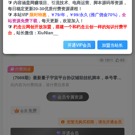
🔰 内容涵盖网赚项目、引流技术、电商运营、脚本源码等资源，
每日稳定更新20-30优质付费资源课程！
首页
创业课程
会员专属
正文
🔰 本站VIP
限时特惠，
￥79/年，￥99/永久 (推广佣金70%)，
全
站资源免费下载，
每天更新，欢迎加入！
（7069期）最新量子宇宙平台协议辅助挂机脚
🔰
朽念云网创开放加盟，搭建一个和朽念云创一样的知识付费平
台，
站长微信：XiuNian__
本，单号零撸50-100+多号多撸
开通VIP会员
加盟当站长
朽念云创
关注
私信
2年前发布
1911
63
付费阅读
（7069期）最新量子宇宙平台协议辅助挂机脚本，单号零撸50-100+多号多撸
此内容为付费阅读，请付费后查看
会员专属资源
免费
会员
您暂无购买权限，请先开通会员
开通会员