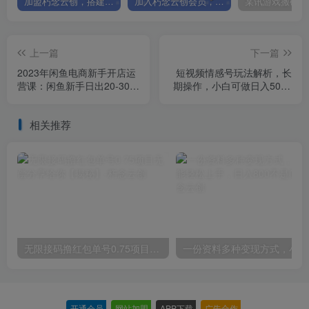
加盟朽念云创，搭建同款项目资源站，实现日入2000+
加入朽念云创会员，全站资源免费学习。
上一篇
下一篇
2023年闲鱼电商新手开店运
短视频情感号玩法解析，长
营课：闲鱼新手日出20-30单
期操作，小白可做日入500+
（18节-实战干货）
【揭秘】
相关推荐
无限接码撸红包单号0.75项目无偿分享给你【揭秘】
一份
开通会员
-
网站加盟
-
APP下载
-
广告合作
-