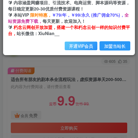
🔰 内容涵盖网赚项目、引流技术、电商运营、脚本源码等资源，
每日稳定更新20-30优质付费资源课程！
首页
创业课程
会员免费
正文
🔰 本站VIP
限时特惠，
￥79/年，￥99/永久 (推广佣金70%)，
全
站资源免费下载，
每天更新，欢迎加入！
适合所有朋友的剧本杀全流程玩法，虚拟资源单天
🔰
朽念云网创开放加盟，搭建一个和朽念云创一样的知识付费平
台，
站长微信：XiuNian__
200-500收益！【揭秘】
开通VIP会员
加盟当站长
朽念云创
关注
私信
2年前发布
605
35
付费阅读
适合所有朋友的剧本杀全流程玩法，虚拟资源单天200-500收益！【揭秘】
此内容为付费阅读，请付费后查看
9.9
99
云币
云币
免费
会员
立即购买