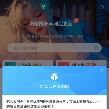
网创网赚 ∞ 稳定更新
网创资源&实战项目 全网首发全年365天更新
输入关键词搜索
VIP会员
VIP交流
抢先
群聊
免费下载全站资源
研究探讨更多创业项目路子。
VIP推广
招募站长
70%分佣
推荐
朽念云创资源站
会员专属推广链接
搭建同款网站，自己当老板
朽念云网创 | 专注优质VIP网课资源分享，市面上收费几百几千
APP下载
GO
四导航
导航
的项目资源课程这里全部都有！
站长V：XiuNian__