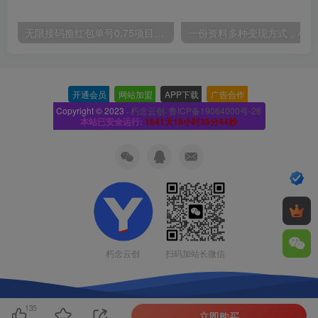
无限接码撸红包单号0.75项目无偿分享给你【揭秘】
一份
开通会员
-
网站加盟
-
APP下载
-
广告合作
-
Copyright © 2023 ·
朽念云创· 鲁ICP备19064000号-26
本站已安全运行:
1641天18小时35分45秒
扫码加站长微信
朽念云创
135
立即购买