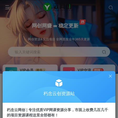
网创网赚 ∞ 稳定更新
网创资源&实战项目 全网首发全年365天更新
输入关键词搜索
VIP会员
VIP交流
抢先
群聊
免费下载全站资源
研究探讨更多创业项目路子。
VIP推广
招募站长
70%分佣
推荐
朽念云创资源站
会员专属推广链接
搭建同款网站，自己当老板
朽念云网创 | 专注优质VIP网课资源分享，市面上收费几百几千
APP下载
GO
四导航
导航
的项目资源课程这里全部都有！
站长V：XiuNian__