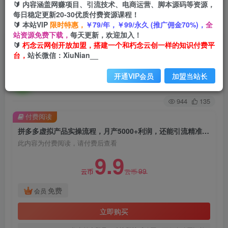
🔰 内容涵盖网赚项目、引流技术、电商运营、脚本源码等资源，
每日稳定更新20-30优质付费资源课程！
首页
创业课程
会员免费
正文
🔰 本站VIP
限时特惠，
￥79/年，￥99/永久 (推广佣金70%)，
全
站资源免费下载，
每天更新，欢迎加入！
拼多多虚拟产品实操流程，月产5000+利润，还能
🔰
朽念云网创开放加盟，搭建一个和朽念云创一样的知识付费平
台，
站长微信：XiuNian__
引流精准创业粉【揭秘】
开通VIP会员
加盟当站长
朽念云创
关注
私信
2年前发布
944
135
付费阅读
拼多多虚拟产品实操流程，月产5000+利润，还能引流精准创业粉【揭秘】
此内容为付费阅读，请付费后查看
9.9
99
云币
云币
免费
会员
立即购买