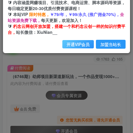
🔰 内容涵盖网赚项目、引流技术、电商运营、脚本源码等资源，
每日稳定更新20-30优质付费资源课程！
首页
创业课程
会员专属
正文
🔰 本站VIP
限时特惠，
￥79/年，￥99/永久 (推广佣金70%)，
全
站资源免费下载，
每天更新，欢迎加入！
（6746期）幼师项目新渠道新玩法，一个作品变
🔰
朽念云网创开放加盟，搭建一个和朽念云创一样的知识付费平
台，
站长微信：XiuNian__
现1000+，一部手机实现月入过万
开通VIP会员
加盟当站长
朽念云创
关注
私信
2年前发布
1763
165
付费阅读
（6746期）幼师项目新渠道新玩法，一个作品变现1000+，一部手机实现月入过万
此内容为付费阅读，请付费后查看
会员专属资源
免费
会员
您暂无购买权限，请先开通会员
开通会员