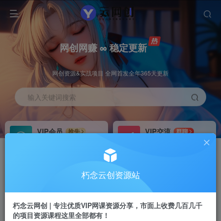
网创网赚 ∞ 稳定更新
网创资源&实战项目 全网首发全年365天更新
输入关键词搜索
VIP会员
VIP交流
抢先
群聊
免费下载全站资源
研究探讨更多创业项目路子。
VIP推广
招募站长
70%分佣
推荐
朽念云创资源站
会员专属推广链接
搭建同款网站，自己当老板
朽念云网创 | 专注优质VIP网课资源分享，市面上收费几百几千
APP下载
GO
四导航
导航
的项目资源课程这里全部都有！
站长V：XiuNian__