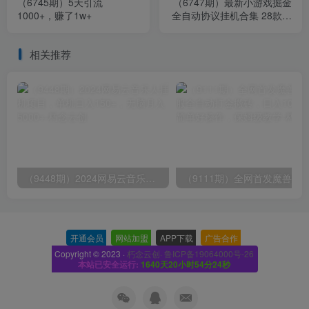
（6745期）5天引流
（6747期）最新小游戏掘金
1000+，赚了1w+
全自动协议挂机合集 28款每
款秒到20元可无限放大(脚本
+教程)
相关推荐
（9448期）2024网易云音乐人挂机项目，单机日入150+，无脑月入5000+
开通会员
-
网站加盟
-
APP下载
-
广告合作
-
Copyright © 2023 ·
朽念云创· 鲁ICP备19064000号-26
本站已安全运行:
1640天20小时54分24秒