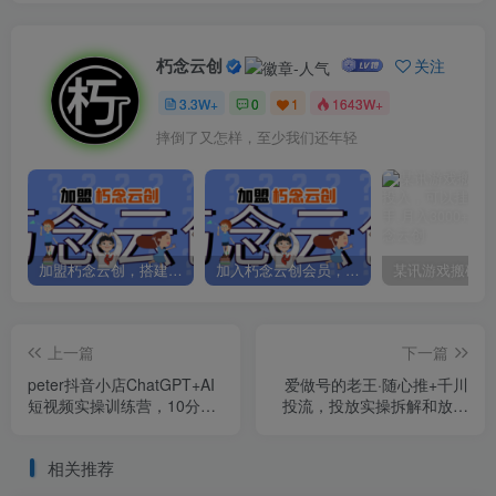
朽念云创
关注
3.3W+
0
1
1643W+
摔倒了又怎样，至少我们还年轻
加盟朽念云创，搭建同款项目资源站，实现日入2000+
加入朽念云创会员，全站资源免费学习。
上一篇
下一篇
peter抖音小店ChatGPT+AI
爱做号的老王·随心推+千川
短视频实操训练营，10分钟
投流，投放实操拆解和放量
制作一条爆款带货视频，新
思维，投流原理、千川测品
品上架7天引爆销量
相关推荐