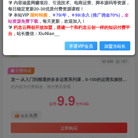
🔰 内容涵盖网赚项目、引流技术、电商运营、脚本源码等资源，
每日稳定更新20-30优质付费资源课程！
首页
创业课程
会员免费
正文
🔰 本站VIP
限时特惠，
￥79/年，￥99/永久 (推广佣金70%)，
全
站资源免费下载，
每天更新，欢迎加入！
龙一·从入门到精通拼多多运营系列课，0-100的运
🔰
朽念云网创开放加盟，搭建一个和朽念云创一样的知识付费平
台，
站长微信：XiuNian__
营实操技巧，精细化系列课程带你弯道超车
开通VIP会员
加盟当站长
朽念云创
关注
私信
2年前发布
936
157
付费阅读
龙一·从入门到精通拼多多运营系列课，0-100的运营实操技巧，精细化系列课程带你弯道超车
此内容为付费阅读，请付费后查看
9.9
99
云币
云币
免费
会员
立即购买