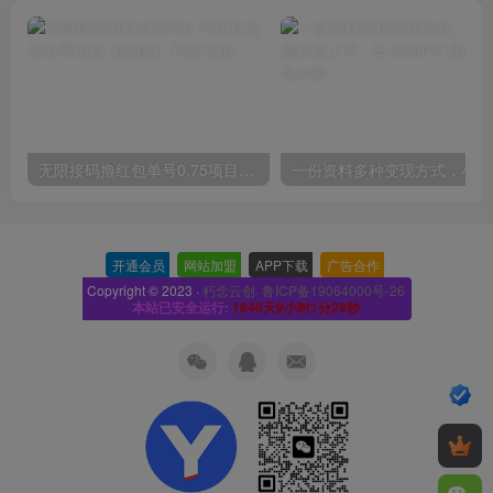
无限接码撸红包单号0.75项目无偿分享给你【揭秘】
一份
开通会员
-
网站加盟
-
APP下载
-
广告合作
-
Copyright © 2023 ·
朽念云创· 鲁ICP备19064000号-26
本站已安全运行:
1640天9小时1分30秒