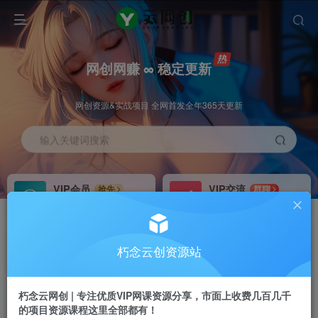
网创网赚 ∞ 稳定更新
网创资源&实战项目 全网首发全年365天更新
输入关键词搜索
VIP会员
VIP交流
抢先
群聊
免费下载全站资源
研究探讨更多创业项目路子。
VIP推广
招募站长
70%分佣
推荐
朽念云创资源站
会员专属推广链接
搭建同款网站，自己当老板
朽念云网创 | 专注优质VIP网课资源分享，市面上收费几百几千
APP下载
GO
四导航
导航
的项目资源课程这里全部都有！
站长V：XiuNian__