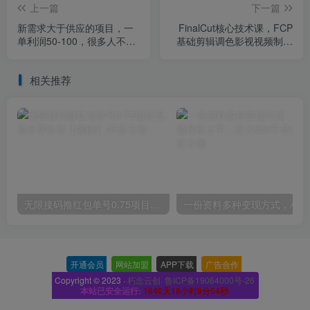
上一篇
下一篇
新需求大于供应的项目，一
FinalCut核心技术课，FCP
单利润50-100，很多人不知
基础剪辑调色影视视频制作
道【揭秘】
专业入门
相关推荐
无限接码撸红包单号0.75项目无偿分享给你【揭秘】
一份
开通会员
-
网站加盟
-
APP下载
-
广告合作
-
Copyright © 2023 ·
朽念云创· 鲁ICP备19064000号-26
本站已安全运行:
1640天18小时8分55秒