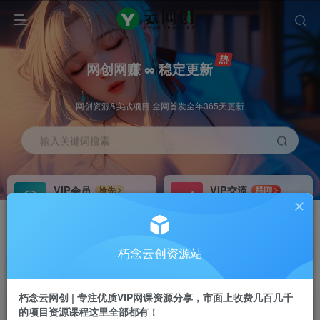
网创网赚 ∞ 稳定更新
网创资源&实战项目 全网首发全年365天更新
输入关键词搜索
VIP会员
VIP交流
抢先
群聊
免费下载全站资源
研究探讨更多创业项目路子。
VIP推广
招募站长
70%分佣
推荐
朽念云创资源站
会员专属推广链接
搭建同款网站，自己当老板
朽念云网创 | 专注优质VIP网课资源分享，市面上收费几百几千
APP下载
GO
四导航
导航
的项目资源课程这里全部都有！
站长V：XiuNian__