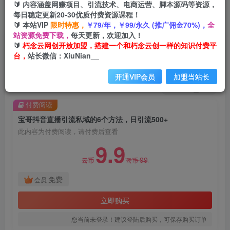
🔰 内容涵盖网赚项目、引流技术、电商运营、脚本源码等资源，
每日稳定更新20-30优质付费资源课程！
首页
创业课程
会员免费
正文
🔰 本站VIP
限时特惠，
￥79/年，￥99/永久 (推广佣金70%)，
全
站资源免费下载，
每天更新，欢迎加入！
宝哥抖音直播引流私域的6个方法，日引流500+
🔰
朽念云网创开放加盟，搭建一个和朽念云创一样的知识付费平
台，
站长微信：XiuNian__
朽念云创
关注
私信
2年前发布
开通VIP会员
加盟当站长
1094
137
付费阅读
宝哥抖音直播引流私域的6个方法，日引流500+
此内容为付费阅读，请付费后查看
9.9
99
云币
云币
免费
会员
立即购买
您当前未登录！建议登陆后购买，可保存购买订单