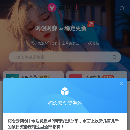
网创网赚 ∞ 稳定更新
网创资源&实战项目 全网首发全年365天更新
输入关键词搜索
VIP会员
VIP交流
抢先
群聊
免费下载全站资源
研究探讨更多创业项目路子。
VIP推广
招募站长
70%分佣
推荐
朽念云创资源站
会员专属推广链接
搭建同款网站，自己当老板
朽念云网创 | 专注优质VIP网课资源分享，市面上收费几百几千
APP下载
GO
四导航
导航
的项目资源课程这里全部都有！
站长V：XiuNian__