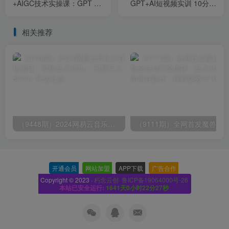
+AIGC技术实操课：GPT 大
GPT+AI短视频实训 10分钟
模型部署使用 AIGC实战落
做一条爆款带货视频 7天引
地方案
爆销量（更新）
相关推荐
（9448期）2024网易云音乐人挂机项目，单机日入150+，无脑月入5000+
开通会员
-
网站加盟
-
APP下载
-
广告合作
-
Copyright © 2023 ·
朽念云创· 鲁ICP备19064000号-26
本站已安全运行:
1641天0小时22分28秒