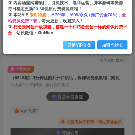
🔰 内容涵盖网赚项目、引流技术、电商运营、脚本源码等资源，
每日稳定更新20-30优质付费资源课程！
首页
创业课程
会员专属
正文
🔰 本站VIP
限时特惠，
￥79/年，￥99/永久 (推广佣金70%)，
全
站资源免费下载，
每天更新，欢迎加入！
（6518期）3分钟让图片开口说话，保姆级视频教
🔰
朽念云网创开放加盟，搭建一个和朽念云创一样的知识付费平
台，
站长微信：XiuNian__
程（附免费制作工具）
开通VIP会员
加盟当站长
朽念云创
关注
私信
2年前发布
1528
43
付费阅读
（6518期）3分钟让图片开口说话，保姆级视频教程（附免费制作工具）
此内容为付费阅读，请付费后查看
会员专属资源
免费
会员
您暂无购买权限，请先开通会员
开通会员