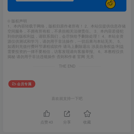
©
版权声明
1、本内容转载于网络，版权归原作者所有！ 2、本站仅提供信息存储
空间服务，不拥有所有权，不承担相关法律责任。 3、本内容若侵犯
到你的版权利益，请联系我们，会尽快给予删除处理！ 4、本站全资
源仅供测试和学习，请勿用于非法操作，一切后果与本站无关。 5、
如遇到充值付费环节课程或软件 请马上删除退出 涉及自身权益/利益
需要投资的一律不要相信，访客发现请向客服举报。 6、本教程仅供
揭秘 请勿用于非法违规操作 否则和作者 官网 无关
THE END
会员专属
喜欢就支持一下吧
点赞
43
分享
收藏