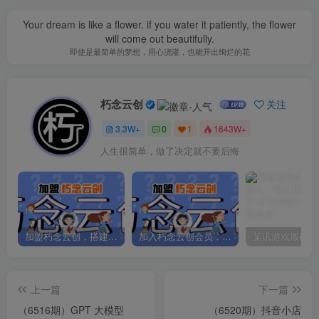
Your dream is like a flower. if you water it patiently, the flower
will come out beautifully.
即使是最简单的梦想，用心浇灌，也能开出绚烂的花
朽念云创
关注
3.3W+
0
1
1643W+
人生很简单，做了决定就不要后悔
加盟朽念云创，搭建同款项目资源站，实现日入2000+
加入朽念云创会员，全站资源免费学习。
上一篇
下一篇
（6516期）GPT 大模型
（6520期）抖音小店