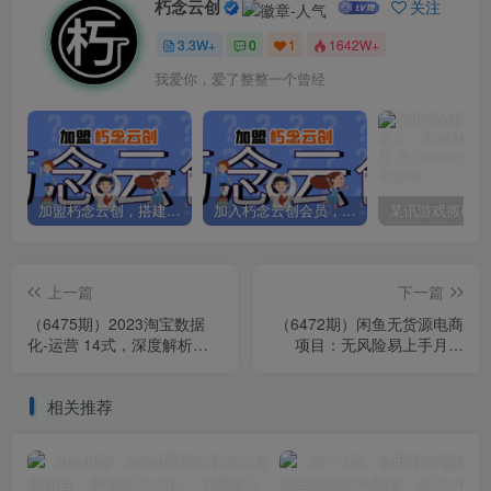
朽念云创
关注
3.3W+
0
1
1642W+
我爱你，爱了整整一个曾经
加盟朽念云创，搭建同款项目资源站，实现日入2000+
加入朽念云创会员，全站资源免费学习。
上一篇
下一篇
（6475期）2023淘宝数据
（6472期）闲鱼无货源电商
化-运营 14式，深度解析数
项目：无风险易上手月赚
据化知识，帮你从小白成长
10000+难度低 成本低 见效
为高级运营
快 易操作
相关推荐