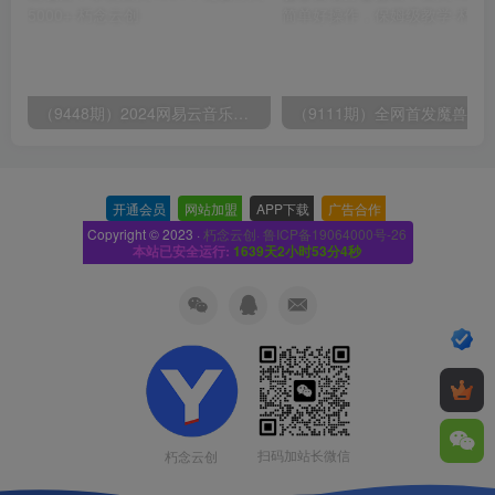
（9448期）2024网易云音乐人挂机项目，单机日入150+，无脑月入5000+
开通会员
-
网站加盟
-
APP下载
-
广告合作
-
Copyright © 2023 ·
朽念云创· 鲁ICP备19064000号-26
本站已安全运行:
1639天2小时53分5秒
扫码加站长微信
朽念云创