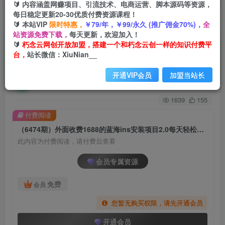
🔰 内容涵盖网赚项目、引流技术、电商运营、脚本源码等资源，
每日稳定更新20-30优质付费资源课程！
首页
创业课程
会员专属
正文
🔰 本站VIP
限时特惠，
￥79/年，￥99/永久 (推广佣金70%)，
全
站资源免费下载，
每天更新，欢迎加入！
（6474期）外面收费1688的蓝海ins安装项目2.0
🔰
朽念云网创开放加盟，搭建一个和朽念云创一样的知识付费平
台，
站长微信：XiuNian__
每天轻松收入1000+
开通VIP会员
加盟当站长
朽念云创
关注
私信
2年前发布
1639
155
付费阅读
（6474期）外面收费1688的蓝海ins安装项目2.0每天轻松收入1000+
此内容为付费阅读，请付费后查看
会员专属资源
免费
会员
您暂无购买权限，请先开通会员
开通会员