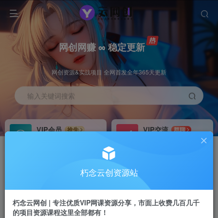
网创网赚 ∞ 稳定更新
网创资源&实战项目 全网首发全年365天更新
输入关键词搜索
VIP会员
VIP交流
抢先
群聊
免费下载全站资源
研究探讨更多创业项目路子。
VIP推广
招募站长
70%分佣
推荐
朽念云创资源站
会员专属推广链接
搭建同款网站，自己当老板
朽念云网创 | 专注优质VIP网课资源分享，市面上收费几百几千
APP下载
GO
四导航
导航
的项目资源课程这里全部都有！
站长V：XiuNian__