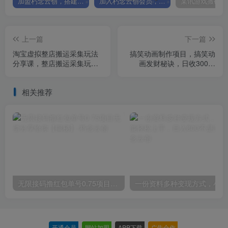
加盟朽念云创，搭建同款项目资源站，实现日入2000+
加入朽念云创会员，全站资源免费学习。
上一篇
下一篇
淘宝虚拟整店搬运采集玩法
搞笑动画制作项目，搞笑动
分享课，整店搬运采集玩法
画发财秘诀，日收300米
（5节课）
【揭秘】
相关推荐
无限接码撸红包单号0.75项目无偿分享给你【揭秘】
一份
开通会员
-
网站加盟
-
APP下载
-
广告合作
-