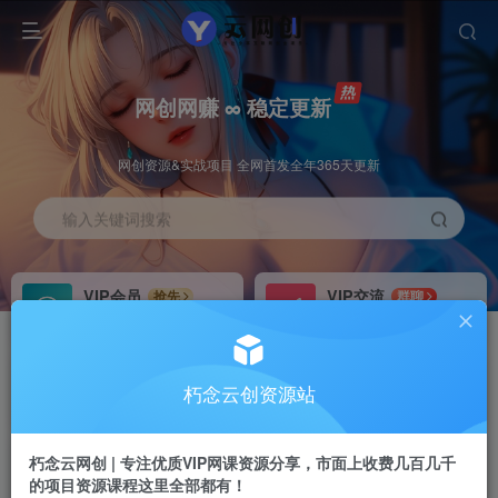
网创网赚 ∞ 稳定更新
网创资源&实战项目 全网首发全年365天更新
输入关键词搜索
VIP会员
VIP交流
抢先
群聊
免费下载全站资源
研究探讨更多创业项目路子。
VIP推广
招募站长
70%分佣
推荐
朽念云创资源站
会员专属推广链接
搭建同款网站，自己当老板
朽念云网创 | 专注优质VIP网课资源分享，市面上收费几百几千
APP下载
GO
四导航
导航
的项目资源课程这里全部都有！
站长V：XiuNian__