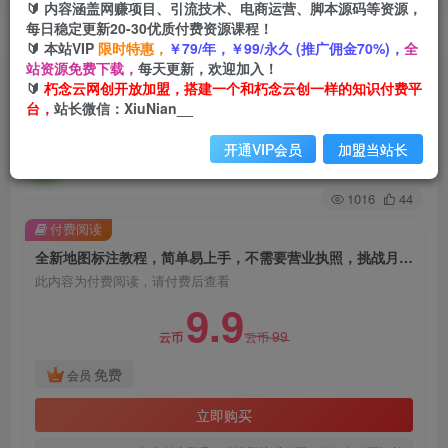
🔰 内容涵盖网赚项目、引流技术、电商运营、脚本源码等资源，
每日稳定更新20-30优质付费资源课程！
首页
创业课程
会员免费
正文
🔰 本站VIP
限时特惠，
￥79/年，￥99/永久 (推广佣金70%)，
全
站资源免费下载，
每天更新，欢迎加入！
全新地图标注教程，简单易上手，不需要营业执
🔰
朽念云网创开放加盟，搭建一个和朽念云创一样的知识付费平
台，
站长微信：XiuNian__
照，挑战月入过万
开通VIP会员
加盟当站长
朽念云创
关注
私信
2年前发布
1016
44
付费阅读
全新地图标注教程，简单易上手，不需要营业执照，挑战月入过万
此内容为付费阅读，请付费后查看
9.9
99
云币
云币
免费
会员
立即购买