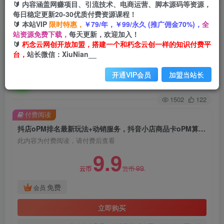
🔰 内容涵盖网赚项目、引流技术、电商运营、脚本源码等资源，
每日稳定更新20-30优质付费资源课程！
首页
创业课程
会员免费
正文
🔰 本站VIP
限时特惠，
￥79/年，￥99/永久 (推广佣金70%)，
全
站资源免费下载，
每天更新，欢迎加入！
抖店oPM排名最新玩法+动销服务，抖音小店商品
🔰
朽念云网创开放加盟，搭建一个和朽念云创一样的知识付费平
台，
站长微信：XiuNian__
卡oPM算法最新破解玩法，暴力卡排名
开通VIP会员
加盟当站长
朽念云创
关注
私信
2年前发布
1502
122
付费阅读
抖店oPM排名最新玩法+动销服务，抖音小店商品卡oPM算法最新破解玩法，暴力卡排名
此内容为付费阅读，请付费后查看
9.9
99
云币
云币
免费
会员
立即购买