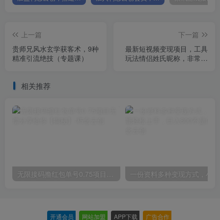
上一篇
下一篇
贵师兄风水玄学获客术，9种
最新短视频变现项目，工具
精准引流绝技（专题课）
玩法情侣姓氏昵称，非常的
简单暴力，适合宝妈学生兼
职做【详细教程】
相关推荐
无限接码撸红包单号0.75项目无偿分享给你【揭秘】
一份
开通会员
-
网站加盟
-
APP下载
-
广告合作
-