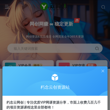
网创网赚 ∞ 稳定更新
网创资源&实战项目 全网首发全年365天更新
输入关键词搜索
VIP会员
VIP交流
抢先
群聊
免费下载全站资源
研究探讨更多创业项目路子。
VIP推广
招募站长
70%分佣
推荐
朽念云创资源站
会员专属推广链接
搭建同款网站，自己当老板
朽念云网创 | 专注优质VIP网课资源分享，市面上收费几百几千
APP下载
GO
四导航
导航
的项目资源课程这里全部都有！
站长V：XiuNian__