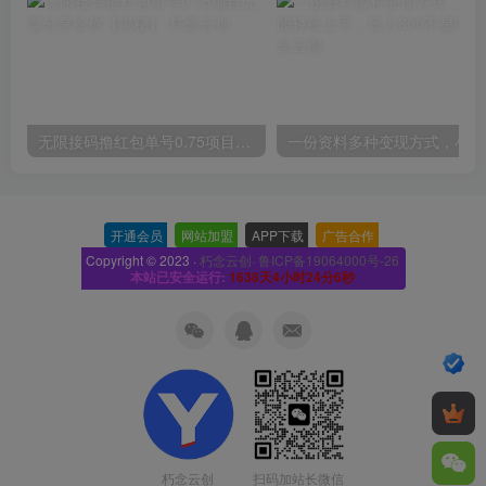
无限接码撸红包单号0.75项目无偿分享给你【揭秘】
一份
开通会员
-
网站加盟
-
APP下载
-
广告合作
-
Copyright © 2023 ·
朽念云创· 鲁ICP备19064000号-26
本站已安全运行:
1638天4小时24分6秒
扫码加站长微信
朽念云创