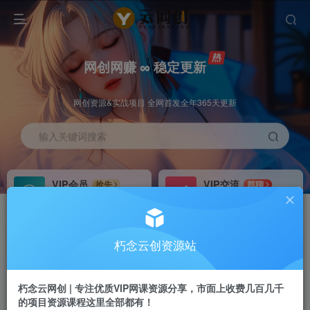
网创网赚 ∞ 稳定更新
网创资源&实战项目 全网首发全年365天更新
输入关键词搜索
VIP会员
VIP交流
抢先
群聊
免费下载全站资源
研究探讨更多创业项目路子。
VIP推广
招募站长
70%分佣
推荐
朽念云创资源站
会员专属推广链接
搭建同款网站，自己当老板
朽念云网创 | 专注优质VIP网课资源分享，市面上收费几百几千
APP下载
GO
四导航
导航
的项目资源课程这里全部都有！
站长V：XiuNian__