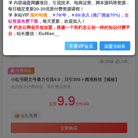
🔰 内容涵盖网赚项目、引流技术、电商运营、脚本源码等资源，
每日稳定更新20-30优质付费资源课程！
首页
创业课程
会员免费
正文
🔰 本站VIP
限时特惠，
￥79/年，￥99/永久 (推广佣金70%)，
全
站资源免费下载，
每天更新，欢迎加入！
小红书图文号暴力引流4.0，日引300＋精准粉丝
🔰
朽念云网创开放加盟，搭建一个和朽念云创一样的知识付费平
台，
站长微信：XiuNian__
【揭秘】
开通VIP会员
加盟当站长
朽念云创
关注
私信
2年前发布
1508
115
付费阅读
小红书图文号暴力引流4.0，日引300＋精准粉丝【揭秘】
此内容为付费阅读，请付费后查看
9.9
99
云币
云币
免费
会员
立即购买