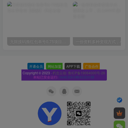
无限接码撸红包单号0.75项目无偿分享给你【揭秘】
一份
开通会员
-
网站加盟
-
APP下载
-
广告合作
-
Copyright © 2023 ·
朽念云创· 鲁ICP备19064000号-26
本站已安全运行:
1640天9小时42分32秒