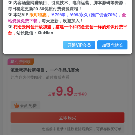
🔰 内容涵盖网赚项目、引流技术、电商运营、脚本源码等资源，
每日稳定更新20-30优质付费资源课程！
首页
创业课程
会员免费
正文
🔰 本站VIP
限时特惠，
￥79/年，￥99/永久 (推广佣金70%)，
全
站资源免费下载，
每天更新，欢迎加入！
流量密码拉新项目， 一个作品几百块
🔰
朽念云网创开放加盟，搭建一个和朽念云创一样的知识付费平
台，
站长微信：XiuNian__
朽念云创
关注
私信
2年前发布
开通VIP会员
加盟当站长
1465
78
付费阅读
流量密码拉新项目， 一个作品几百块
此内容为付费阅读，请付费后查看
9.9
99
云币
云币
免费
会员
立即购买
您当前未登录！建议登陆后购买，可保存购买订单