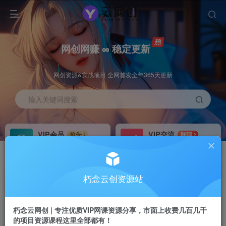
网创网赚 ∞ 稳定更新
网创资源&实战项目 全网首发全年365天更新
输入关键词搜索
VIP会员
VIP交流
抢先
群聊
免费下载全站资源
研究探讨更多创业项目路子。
VIP推广
招募站长
70%分佣
推荐
朽念云创资源站
会员专属推广链接
搭建同款网站，自己当老板
朽念云网创 | 专注优质VIP网课资源分享，市面上收费几百几千
APP下载
GO
四导航
导航
的项目资源课程这里全部都有！
站长V：XiuNian__