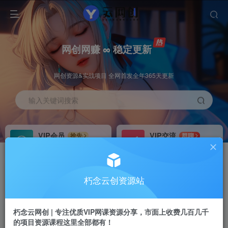
网创网赚 ∞ 稳定更新
网创资源&实战项目 全网首发全年365天更新
输入关键词搜索
VIP会员
VIP交流
抢先
群聊
免费下载全站资源
研究探讨更多创业项目路子。
VIP推广
招募站长
70%分佣
推荐
朽念云创资源站
会员专属推广链接
搭建同款网站，自己当老板
朽念云网创 | 专注优质VIP网课资源分享，市面上收费几百几千
APP下载
GO
四导航
导航
的项目资源课程这里全部都有！
站长V：XiuNian__