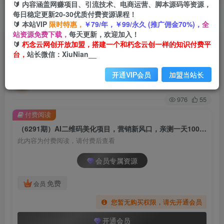
🔰 内容涵盖网赚项目、引流技术、电商运营、脚本源码等资源，
每日稳定更新20-30优质付费资源课程！
首页
创业课程
会员专属
正文
🔰 本站VIP
限时特惠，
￥79/年，￥99/永久 (推广佣金70%)，
全
站资源免费下载，
每天更新，欢迎加入！
（6291期）AI二维码美化项目，营销新风口，亲
🔰
朽念云网创开放加盟，搭建一个和朽念云创一样的知识付费平
台，
站长微信：XiuNian__
测一天1000＋，小白可做
开通VIP会员
加盟当站长
朽念云创
关注
私信
2年前发布
976
55
付费阅读
（6291期）AI二维码美化项目，营销新风口，亲测一天1000＋，小白可做
此内容为付费阅读，请付费后查看
会员专属资源
免费
会员
您暂无购买权限，请先开通会员
开通会员