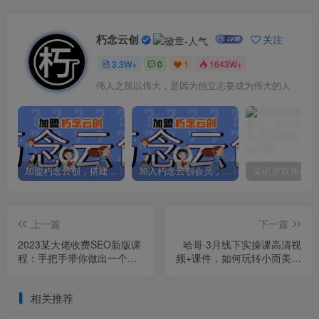
朽念云创
关注
3.3W+
0
1
1643W+
伟人之所以伟大，是因为他立志要成为伟大的人
加盟朽念云创，搭建同款项目资源站，实现日入2000+
加入朽念云创会员，全站资源免费学习。
上一篇
下一篇
2023某大佬收费SEO新版课
哈哥·3月线下实操课高清视
程：手把手带你做出一个权
频+课件，如何玩转小而美，
重6以上的网站，年入百万
高毛利直播间
相关推荐