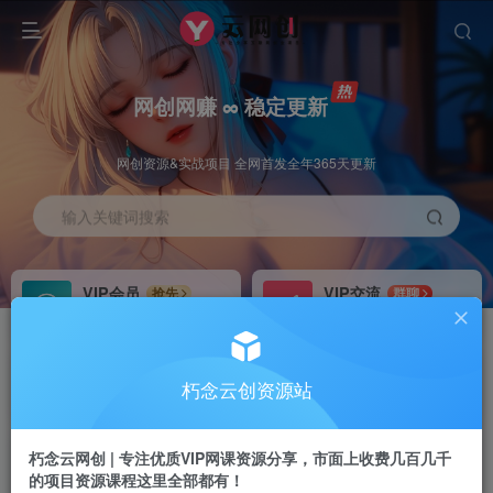
网创网赚 ∞ 稳定更新
网创资源&实战项目 全网首发全年365天更新
输入关键词搜索
VIP会员
VIP交流
抢先
群聊
免费下载全站资源
研究探讨更多创业项目路子。
VIP推广
招募站长
70%分佣
推荐
朽念云创资源站
会员专属推广链接
搭建同款网站，自己当老板
朽念云网创 | 专注优质VIP网课资源分享，市面上收费几百几千
APP下载
GO
四导航
导航
的项目资源课程这里全部都有！
站长V：XiuNian__