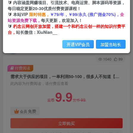
🔰 内容涵盖网赚项目、引流技术、电商运营、脚本源码等资源，
每日稳定更新20-30优质付费资源课程！
首页
创业课程
会员免费
正文
🔰 本站VIP
限时特惠，
￥79/年，￥99/永久 (推广佣金70%)，
全
站资源免费下载，
每天更新，欢迎加入！
需求大于供应的项目，一单利润50-100，很多人不
🔰
朽念云网创开放加盟，搭建一个和朽念云创一样的知识付费平
台，
站长微信：XiuNian__
知道【揭秘】
开通VIP会员
加盟当站长
朽念云创
关注
私信
2年前发布
1040
89
付费阅读
需求大于供应的项目，一单利润50-100，很多人不知道【揭秘】
此内容为付费阅读，请付费后查看
9.9
99
云币
云币
免费
会员
立即购买