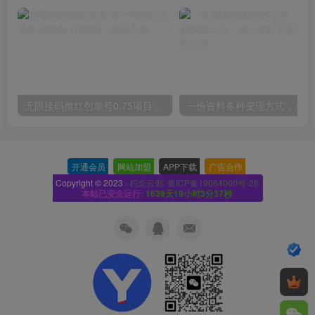
无限接码撸红包单号0.75项目无偿分享给你【揭秘】
一份
开通会员
-
网站加盟
-
APP下载
-
广告合作
-
Copyright © 2023 ·
朽念云创· 鲁ICP备19064000号-26
本站已安全运行:
1639天19小时3分38秒