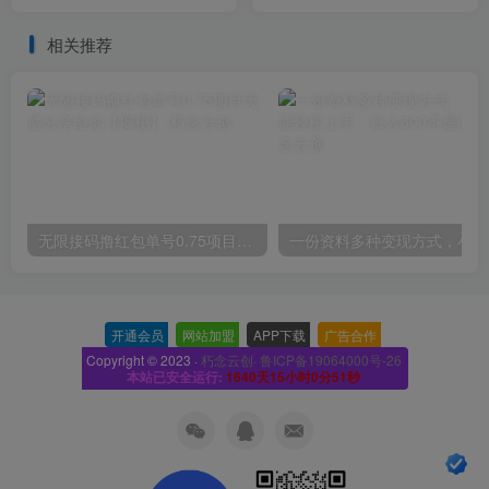
日引100高质量粉
重6以上的网站，年入百万
相关推荐
无限接码撸红包单号0.75项目无偿分享给你【揭秘】
一份
开通会员
-
网站加盟
-
APP下载
-
广告合作
-
Copyright © 2023 ·
朽念云创· 鲁ICP备19064000号-26
本站已安全运行:
1640天15小时0分52秒