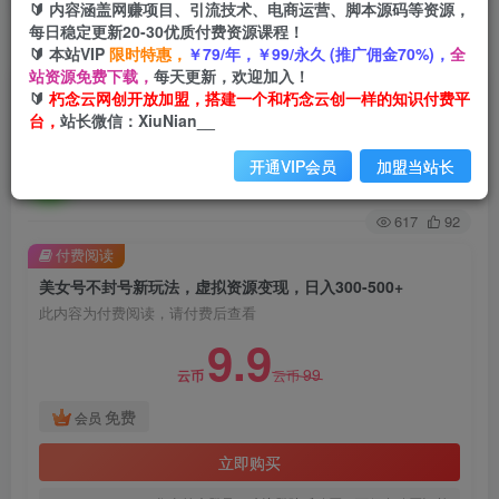
🔰 内容涵盖网赚项目、引流技术、电商运营、脚本源码等资源，
每日稳定更新20-30优质付费资源课程！
首页
创业课程
会员免费
正文
🔰 本站VIP
限时特惠，
￥79/年，￥99/永久 (推广佣金70%)，
全
站资源免费下载，
每天更新，欢迎加入！
美女号不封号新玩法，虚拟资源变现，日入300-
🔰
朽念云网创开放加盟，搭建一个和朽念云创一样的知识付费平
台，
站长微信：XiuNian__
500+
开通VIP会员
加盟当站长
朽念云创
关注
私信
2年前发布
617
92
付费阅读
美女号不封号新玩法，虚拟资源变现，日入300-500+
此内容为付费阅读，请付费后查看
9.9
99
云币
云币
免费
会员
立即购买