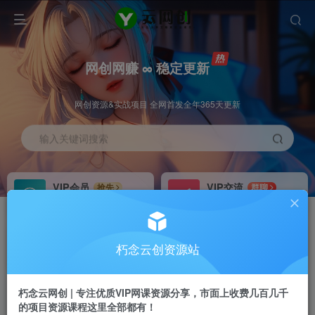
网创网赚 ∞ 稳定更新
网创资源&实战项目 全网首发全年365天更新
输入关键词搜索
VIP会员
VIP交流
抢先
群聊
免费下载全站资源
研究探讨更多创业项目路子。
VIP推广
招募站长
70%分佣
推荐
朽念云创资源站
会员专属推广链接
搭建同款网站，自己当老板
朽念云网创 | 专注优质VIP网课资源分享，市面上收费几百几千
APP下载
GO
四导航
导航
的项目资源课程这里全部都有！
站长V：XiuNian__