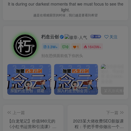
It is during our darkest moments that we must focus to see the
light.
越是在艰难困苦的时候，我们越是要看到希望
朽念云创
关注
3.3W+
0
1
1643W+
别在恐惧面前低下你的头
加盟朽念云创，搭建同款项目资源站，实现日入2000+
加入朽念云创会员，全站资源免费学习。
上一篇
下一篇
【白龙笔记】价值980元的
2023某大佬收费SEO新版课
《小红书运营和引流课》，
程：手把手带你做出一个权