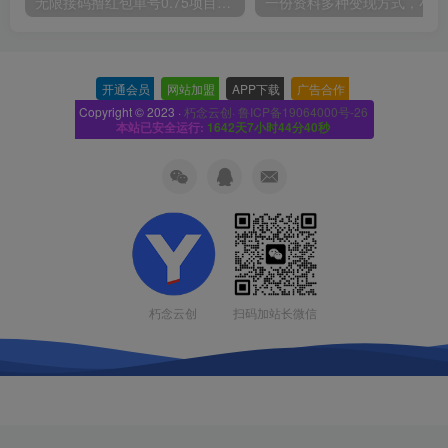
无限接码撸红包单号0.75项目无偿分享给你【揭秘】
一份
开通会员
-
网站加盟
-
APP下载
-
广告合作
-
Copyright © 2023 ·
朽念云创· 鲁ICP备19064000号-26
本站已安全运行:
1642天7小时44分41秒
扫码加站长微信
朽念云创