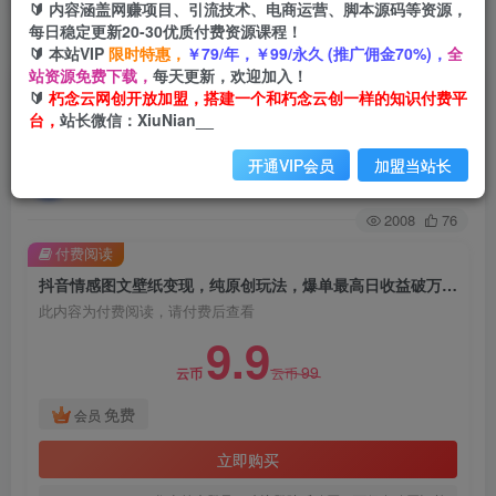
🔰 内容涵盖网赚项目、引流技术、电商运营、脚本源码等资源，
每日稳定更新20-30优质付费资源课程！
首页
创业课程
会员免费
正文
🔰 本站VIP
限时特惠，
￥79/年，￥99/永久 (推广佣金70%)，
全
站资源免费下载，
每天更新，欢迎加入！
抖音情感图文壁纸变现，纯原创玩法，爆单最高日
🔰
朽念云网创开放加盟，搭建一个和朽念云创一样的知识付费平
台，
站长微信：XiuNian__
收益破万，精品稳定低保项目
开通VIP会员
加盟当站长
朽念云创
关注
私信
2年前发布
2008
76
付费阅读
抖音情感图文壁纸变现，纯原创玩法，爆单最高日收益破万，精品稳定低保项目
此内容为付费阅读，请付费后查看
9.9
99
云币
云币
免费
会员
立即购买