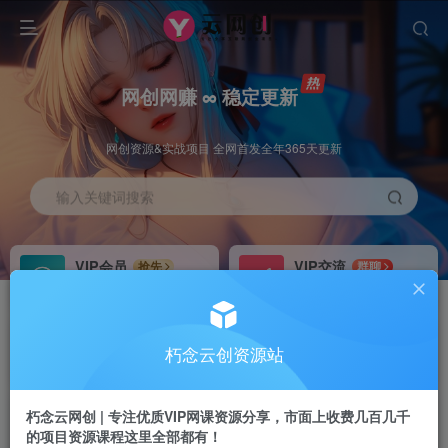
网创网赚 ∞ 稳定更新
网创资源&实战项目 全网首发全年365天更新
输入关键词搜索
VIP会员
VIP交流
抢先
群聊
免费下载全站资源
研究探讨更多创业项目路子。
VIP推广
招募站长
70%分佣
推荐
朽念云创资源站
会员专属推广链接
搭建同款网站，自己当老板
朽念云网创 | 专注优质VIP网课资源分享，市面上收费几百几千
APP下载
GO
四导航
导航
的项目资源课程这里全部都有！
站长V：XiuNian__