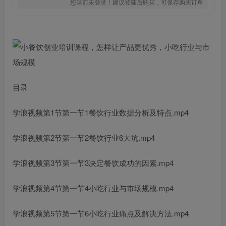
您当前未登录！建议登陆后购买，可保存购买订单
目录
学浪视频第1节第一节1餐饮行业数据分析及特点.mp4
学浪视频第2节第一节2餐饮行业6大坑.mp4
学浪视频第3节第一节3决定餐饮成功的因素.mp4
学浪视频第4节第一节4小吃行业与市场规模.mp4
学浪视频第5节第一节6小吃行业痛点及解决方法.mp4