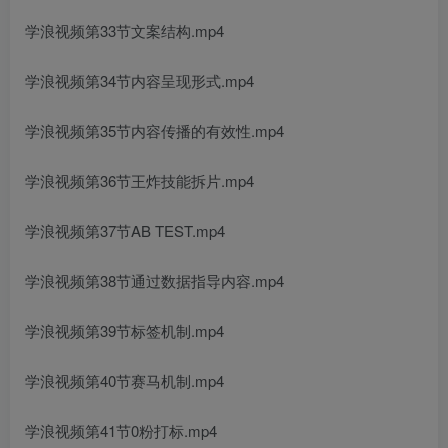
学浪视频第33节文案结构.mp4
学浪视频第34节内容呈现形式.mp4
学浪视频第35节内容传播的有效性.mp4
学浪视频第36节王炸技能拆片.mp4
学浪视频第37节AB TEST.mp4
学浪视频第38节通过数据指导内容.mp4
学浪视频第39节标签机制.mp4
学浪视频第40节赛马机制.mp4
学浪视频第41节0粉打标.mp4