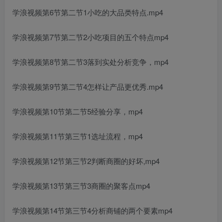
学浪视频第6节第二节1小吃的大品类特点.mp4
学浪视频第7节第二节2小吃项目的五个特点mp4
学浪视频第8节第二节3落到实处分析竞争，mp4
学浪视频第9节第二节4怎样让产品更优秀.mp4
学浪视频第10节第二节5经验分享，mp4
学浪视频第11节第三节1选址流程，mp4
学浪视频第12节第三节2判断商圈的好坏,mp4
学浪视频第13节第三节3商圈的聚客点mp4
学浪视频第14节第三节4分析商铺的两个要素mp4