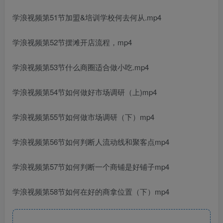
学浪视频第51节加盟&培训学校何去何从.mp4
学浪视频第52节摆滩开店流程，mp4
学浪视频第53节什么商圈适合做小吃.mp4
学浪视频第54节如何做好市场调研（上)mp4
学浪视频第55节如何做市场调研（下）mp4
学浪视频第56节如何判断人流动线和聚客点mp4
学浪视频第57节如何判断一个商铺是好铺子mp4
学浪视频第58节如何在好的商拿位置（下）mp4