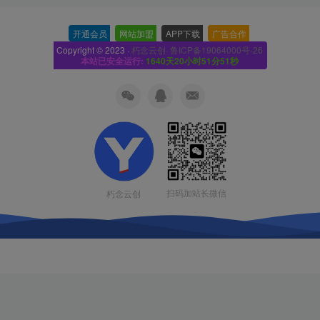
开通会员
-
网站加盟
-
APP下载
-
广告合作
-
Copyright © 2023 ·
朽念云创· 鲁ICP备19064000号-26
本站已安全运行:
1640天20小时51分52秒
扫码加站长微信
朽念云创