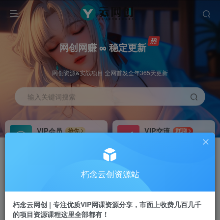
网创网赚 ∞ 稳定更新
网创资源&实战项目 全网首发全年365天更新
输入关键词搜索
VIP会员
VIP交流
抢先
群聊
免费下载全站资源
研究探讨更多创业项目路子。
VIP推广
招募站长
70%分佣
推荐
朽念云创资源站
会员专属推广链接
搭建同款网站，自己当老板
朽念云网创 | 专注优质VIP网课资源分享，市面上收费几百几千
APP下载
GO
四导航
导航
的项目资源课程这里全部都有！
站长V：XiuNian__