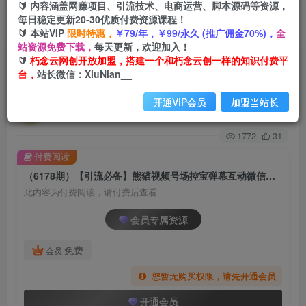
🔰 内容涵盖网赚项目、引流技术、电商运营、脚本源码等资源，
每日稳定更新20-30优质付费资源课程！
首页
创业课程
会员专属
正文
🔰 本站VIP
限时特惠，
￥79/年，￥99/永久 (推广佣金70%)，
全
站资源免费下载，
每天更新，欢迎加入！
（6178期）【引流必备】熊猫视频号场控宝弹幕
🔰
朽念云网创开放加盟，搭建一个和朽念云创一样的知识付费平
台，
站长微信：XiuNian__
互动微信直播营销助手软件
开通VIP会员
加盟当站长
朽念云创
关注
私信
2年前发布
1772
31
付费阅读
（6178期）【引流必备】熊猫视频号场控宝弹幕互动微信直播营销助手软件
此内容为付费阅读，请付费后查看
会员专属资源
免费
会员
您暂无购买权限，请先开通会员
开通会员