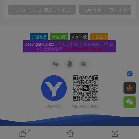
（9448期）2024网易云音乐人挂机项目，单机日入150+，无脑月入5000+
开通会员
-
网站加盟
-
APP下载
-
广告合作
-
Copyright © 2023 ·
朽念云创· 鲁ICP备19064000号-26
本站已安全运行:
1641天0小时59分18秒
扫码加站长微信
朽念云创
134