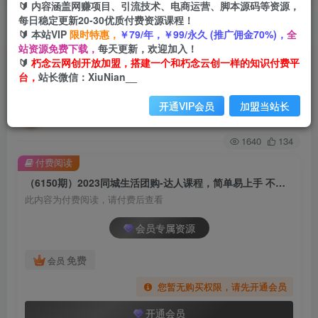
🔰 内容涵盖网赚项目、引流技术、电商运营、脚本源码等资源，
每日稳定更新20-30优质付费资源课程！
首页
创业课程
会员专属
正文
🔰 本站VIP
限时特惠，
￥79/年，￥99/永久 (推广佣金70%)，
全
站资源免费下载，
每天更新，欢迎加入！
（6150期）2023同城生活团购-达人课程，简单易
🔰
朽念云网创开放加盟，搭建一个和朽念云创一样的知识付费平
台，
站长微信：XiuNian__
上手 不用保证金 普通人也可以弯道超车
开通VIP会员
加盟当站长
朽念云创
关注
私信
2年前发布
1640
134
付费阅读
（6150期）2023同城生活团购-达人课程，简单易上手 不用保证金 普通人也可以弯道超车
此内容为付费阅读，请付费后查看
会员专属资源
免费
会员
您暂无购买权限，请先开通会员
开通会员