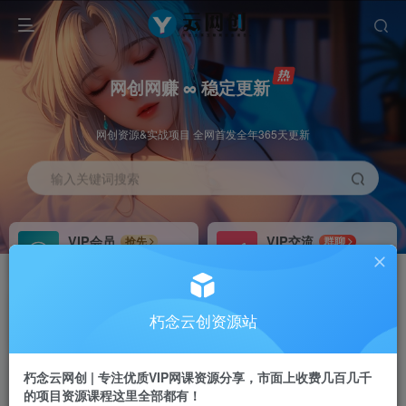
网创网赚 ∞ 稳定更新
网创资源&实战项目 全网首发全年365天更新
输入关键词搜索
VIP会员
VIP交流
抢先
群聊
免费下载全站资源
研究探讨更多创业项目路子。
VIP推广
招募站长
70%分佣
推荐
朽念云创资源站
会员专属推广链接
搭建同款网站，自己当老板
朽念云网创 | 专注优质VIP网课资源分享，市面上收费几百几千
APP下载
GO
四导航
导航
的项目资源课程这里全部都有！
站长V：XiuNian__