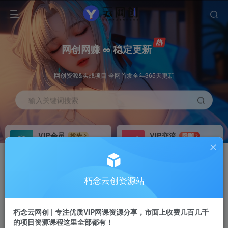
网创网赚 ∞ 稳定更新
网创资源&实战项目 全网首发全年365天更新
输入关键词搜索
VIP会员
VIP交流
抢先
群聊
免费下载全站资源
研究探讨更多创业项目路子。
VIP推广
招募站长
70%分佣
推荐
朽念云创资源站
会员专属推广链接
搭建同款网站，自己当老板
朽念云网创 | 专注优质VIP网课资源分享，市面上收费几百几千
APP下载
GO
四导航
导航
的项目资源课程这里全部都有！
站长V：XiuNian__