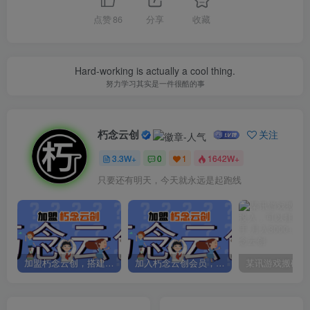
点赞
86
分享
收藏
Hard-working is actually a cool thing.
努力学习其实是一件很酷的事
朽念云创
关注
3.3W+
0
1
1642W+
只要还有明天，今天就永远是起跑线
加盟朽念云创，搭建同款项目资源站，实现日入2000+
加入朽念云创会员，全站资源免费学习。