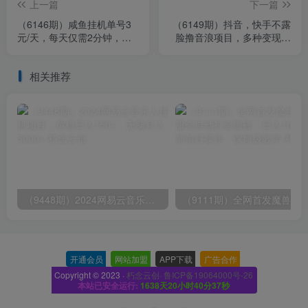
上一篇
下一篇
（6146期）咸鱼挂机单号3
（6149期）抖音，快手不露
元/天，每天仅需2分钟，可
脸撸音浪项目，多种变现连
无限放大，稳定长久挂机项
路（售价998）
目！
相关推荐
（9448期）2024网易云音乐人挂机项目，单机日入150+，无脑月入5000+
开通会员
-
网站加盟
-
APP下载
-
广告合作
-
Copyright © 2023 ·
朽念云创· 鲁ICP备19064000号-26
本站已安全运行:
1638天20小时40分37秒