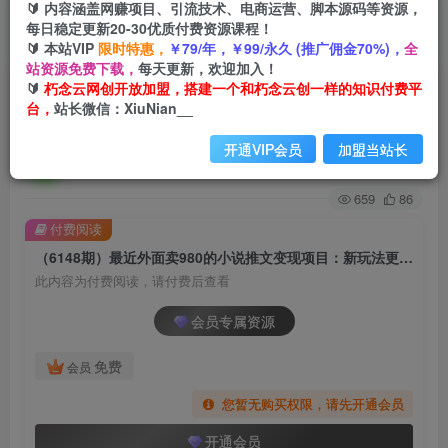
🔰 内容涵盖网赚项目、引流技术、电商运营、脚本源码等资源，
每日稳定更新20-30优质付费资源课程！
首页
创业课程
会员专属
正文
🔰 本站VIP
限时特惠，
￥79/年，￥99/永久 (推广佣金70%)，
全
站资源免费下载，
每天更新，欢迎加入！
（6148期）最近外面卖980的小说推文变现项目：
🔰
朽念云网创开放加盟，搭建一个和朽念云创一样的知识付费平
台，
站长微信：XiuNian__
新玩法更新，更加完善，内含2500G素材
开通VIP会员
加盟当站长
朽念云创
关注
私信
2年前发布
659
86
付费阅读
（6148期）最近外面卖980的小说推文变现项目：新玩法更新，更加完善，内含2500G素材
此内容为付费阅读，请付费后查看
会员专属资源
免费
会员
您暂无购买权限，请先开通会员
开通会员