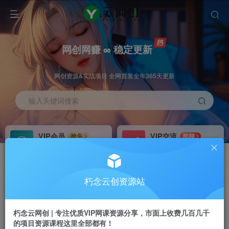
网创网赚 ∞ 稳定更新
网创资源&实战项目 全网首发全年365天更新
输入关键词搜索
VIP会员
VIP交流
抢先
群聊
免费下载全站资源
研究探讨更多创业项目路子。
VIP推广
招募站长
70%分佣
推荐
朽念云创资源站
会员专属推广链接
搭建同款网站，自己当老板
朽念云网创 | 专注优质VIP网课资源分享，市面上收费几百几千
APP下载
GO
四导航
导航
的项目资源课程这里全部都有！
站长V：XiuNian__