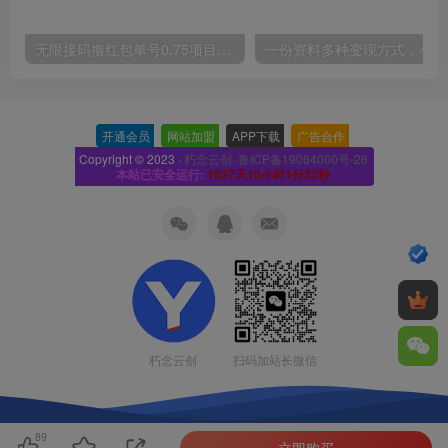
无限接码撸红包单号0.75项目无偿分享给你【揭秘】
一份
开通会员
-
网站加盟
-
APP下载
-
广告合作
-
Copyright © 2023 ·
朽念云创· 鲁ICP备19064000号-26
本站已安全运行:
1637天10小时1分33秒
扫码加站长微信
朽念云创
89
立即购买