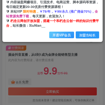
🔰 内容涵盖网赚项目、引流技术、电商运营、脚本源码等资源，
每日稳定更新20-30优质付费资源课程！
首页
创业课程
会员免费
正文
🔰 本站VIP
限时特惠，
￥79/年，￥99/永久 (推广佣金70%)，
全
站资源免费下载，
每天更新，欢迎加入！
掘金抖音直播，从0到1成为金牌全能销售型主播
🔰
朽念云网创开放加盟，搭建一个和朽念云创一样的知识付费平
台，
站长微信：XiuNian__
朽念云创
关注
私信
2年前发布
开通VIP会员
加盟当站长
1189
89
付费阅读
掘金抖音直播，从0到1成为金牌全能销售型主播
此内容为付费阅读，请付费后查看
9.9
99
云币
云币
免费
会员
立即购买
您当前未登录！建议登陆后购买，可保存购买订单