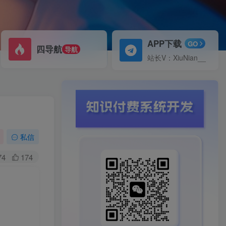
APP下载
GO
四导航
导航
站长V：XiuNian__
私信
74
174