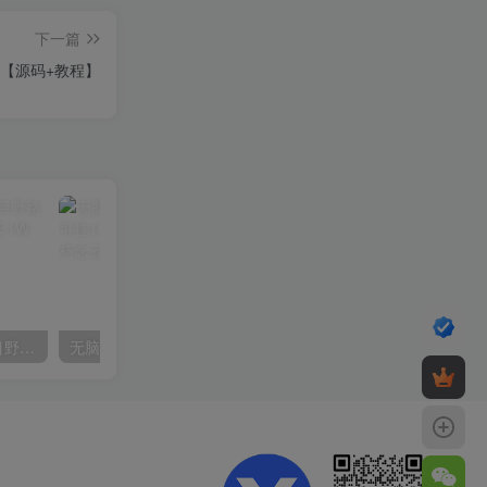
下一篇
克【源码+教程】
（10150期）2024高考项目野路子玩法，无限裂变，最高一天1W＋！
无脑全自动挂机，单窗口18+，可挂100+窗口，手机电脑均可操作