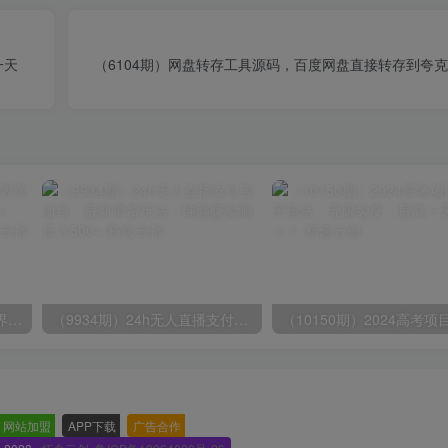
一天
（6104期）网盘转存工具源码，百度网盘直接转存到夸
（9111期）全网首发魔兽世界美服全自动打金搬砖，日入1000+，简单好操作，保姆级教学
（9934期）24h无人直播支付宝项目，最新带货玩法，纯躺赚实测日入500+
网站加盟
-
APP下载
-
广告合作
-