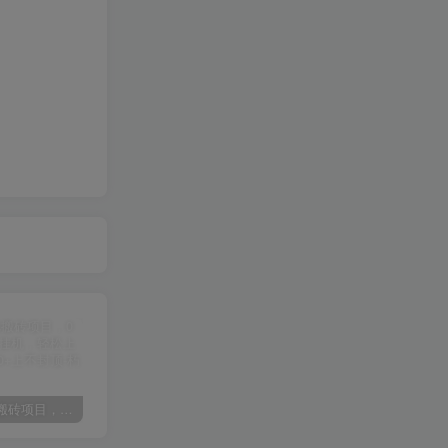
某讯游戏搬砖项目，0投入，可以挂机，轻松上手,月入3000+上不封顶
（9448期）2024网易云音乐人挂机项目，单机日入150+，无脑月入5000+
（9111期）全网首发魔兽世界美服全自动打金搬砖，日入1000+，简单好操作，保姆级教学