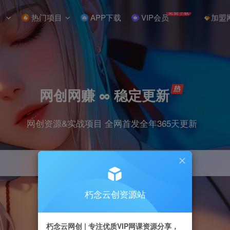
免费下载
热门项目
APP下载
VIP会员
加盟
网创网赚 ∞ 稳定更新
网创资源&实战项目 全网首发全年365天更新
朽念云创资源站
引流
抖音
小红书
挂机
快手
电商
朽念云网创 | 专注优质VIP网课资源分享，