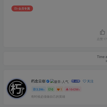
会员专属
点赞
17
Time a
朽念云创
关注
3.3W+
0
1
1643W+
有时候必须做自己的英雄