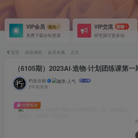
VIP会员
VIP交流
抢先
群聊
免费下载全站资源
研究探讨更多创业项目路子。
首页
创业课程
会员专属
正文
（6105期）2023AI·造物·计划团练
朽念云创
2年前发布
付费阅读