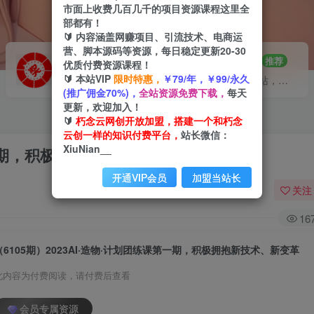
市面上收费几百几千的项目资源课程这里全
部都有！
🔰 内容涵盖网赚项目、引流技术、电商运
营、脚本源码等资源，每日稳定更新20-30
VIP推广
招募站长
70%分佣
推荐
优质付费资源课程！
🔰 本站VIP
限时特惠，
￥79/年，￥99/永久
会员专属推广链接
搭建同款网站，自己当老板
(推广佣金70%)，
全站资源免费下载，
每天
更新，欢迎加入！
🔰
朽念云网创开放加盟，搭建一个和朽念
云创一样的知识付费平台，
站长微信：
XiuNian__
课第一期，积极拥抱新技术、新变革
开通VIP会员
加盟当站长
关注
16
（6105期）2023AI·造物·计划团练课第一期，积极拥抱新技术、新变革
此内容为付费阅读，请付费后查看
会员专属资源