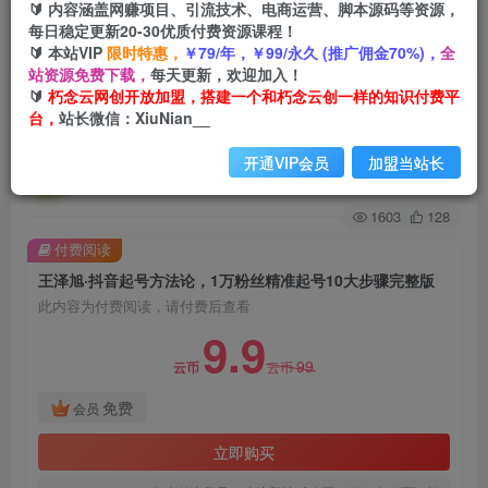
🔰 内容涵盖网赚项目、引流技术、电商运营、脚本源码等资源，
每日稳定更新20-30优质付费资源课程！
首页
创业课程
会员免费
正文
🔰 本站VIP
限时特惠，
￥79/年，￥99/永久 (推广佣金70%)，
全
站资源免费下载，
每天更新，欢迎加入！
王泽旭·抖音起号方法论，​1万粉丝精准起号10大步
🔰
朽念云网创开放加盟，搭建一个和朽念云创一样的知识付费平
台，
站长微信：XiuNian__
骤完整版
开通VIP会员
加盟当站长
朽念云创
关注
私信
2年前发布
1603
128
付费阅读
王泽旭·抖音起号方法论，​1万粉丝精准起号10大步骤完整版
此内容为付费阅读，请付费后查看
9.9
99
云币
云币
免费
会员
立即购买