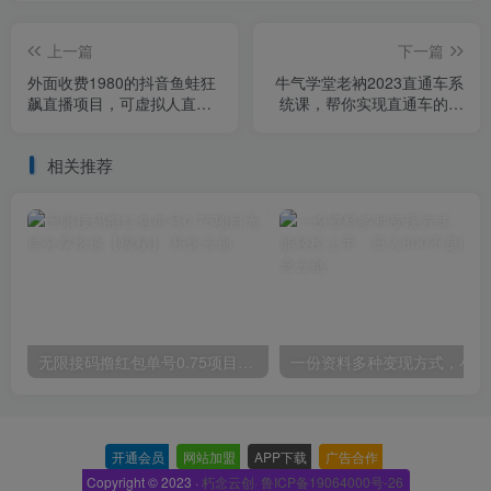
上一篇
下一篇
外面收费1980的抖音鱼蛙狂
牛气学堂老衲2023直通车系
飙直播项目，可虚拟人直
统课，帮你实现直通车的低
播，抖音报白，实时互动直
花费高产出
播【软件+详细教程】
相关推荐
无限接码撸红包单号0.75项目无偿分享给你【揭秘】
一份
开通会员
-
网站加盟
-
APP下载
-
广告合作
-
Copyright © 2023 ·
朽念云创· 鲁ICP备19064000号-26