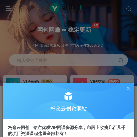
网创网赚 ∞ 稳定更新
网创资源&实战项目 全网首发全年365天更新
输入关键词搜索
VIP会员
VIP交流
抢先
群聊
免费下载全站资源
研究探讨更多创业项目路子。
VIP推广
招募站长
70%分佣
推荐
朽念云创资源站
会员专属推广链接
搭建同款网站，自己当老板
朽念云网创 | 专注优质VIP网课资源分享，市面上收费几百几千
APP下载
GO
四导航
导航
的项目资源课程这里全部都有！
站长V：XiuNian__