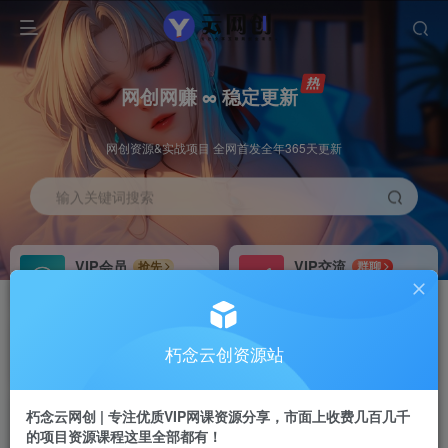
网创网赚 ∞ 稳定更新
网创资源&实战项目 全网首发全年365天更新
输入关键词搜索
VIP会员
VIP交流
抢先
群聊
免费下载全站资源
研究探讨更多创业项目路子。
VIP推广
招募站长
70%分佣
推荐
朽念云创资源站
会员专属推广链接
搭建同款网站，自己当老板
朽念云网创 | 专注优质VIP网课资源分享，市面上收费几百几千
APP下载
GO
四导航
导航
的项目资源课程这里全部都有！
站长V：XiuNian__