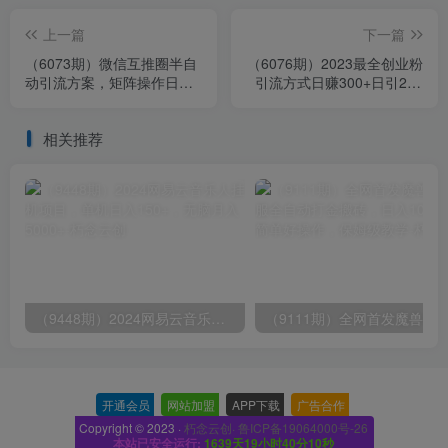
上一篇
下一篇
（6073期）微信互推圈半自
（6076期）2023最全创业粉
动引流方案，矩阵操作日引
引流方式日赚300+日引200
千人思路【详细视频教程】
粉+
相关推荐
（9448期）2024网易云音乐人挂机项目，单机日入150+，无脑月入5000+
开通会员
-
网站加盟
-
APP下载
-
广告合作
-
Copyright © 2023 ·
朽念云创· 鲁ICP备19064000号-26
本站已安全运行:
1639天19小时40分10秒