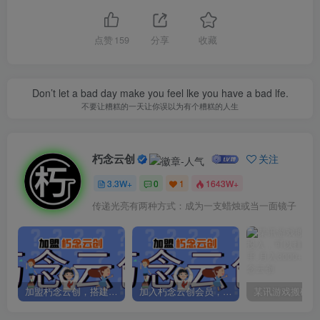
点赞
159
分享
收藏
Don’t let a bad day make you feel lke you have a bad lfe.
不要让糟糕的一天让你误以为有个糟糕的人生
朽念云创
关注
3.3W+
0
1
1643W+
传递光亮有两种方式：成为一支蜡烛或当一面镜子
加盟朽念云创，搭建同款项目资源站，实现日入2000+
加入朽念云创会员，全站资源免费学习。