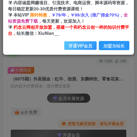
🔰 内容涵盖网赚项目、引流技术、电商运营、脚本源码等资源，
每日稳定更新20-30优质付费资源课程！
首页
创业课程
会员专属
正文
🔰 本站VIP
限时特惠，
￥79/年，￥99/永久 (推广佣金70%)，
全
站资源免费下载，
每天更新，欢迎加入！
（6075期）外卖掘金：红牛、劲酒、东鹏特饮、
🔰
朽念云网创开放加盟，搭建一个和朽念云创一样的知识付费平
台，
站长微信：XiuNian__
零食花束，一单收益至少500+
开通VIP会员
加盟当站长
朽念云创
关注
私信
2年前发布
1325
159
付费阅读
（6075期）外卖掘金：红牛、劲酒、东鹏特饮、零食花束，一单收益至少500+
此内容为付费阅读，请付费后查看
会员专属资源
免费
会员
您暂无购买权限，请先开通会员
开通会员