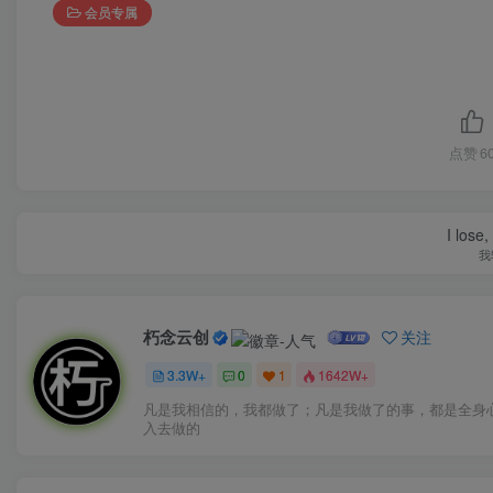
会员专属
点赞
6
I lose,
我
朽念云创
关注
3.3W+
0
1
1642W+
凡是我相信的，我都做了；凡是我做了的事，都是全身
入去做的