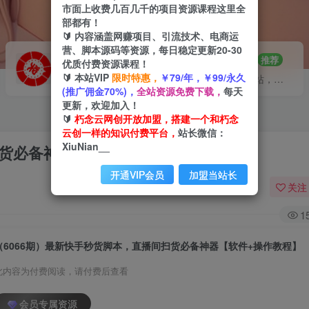
市面上收费几百几千的项目资源课程这里全
部都有！
🔰 内容涵盖网赚项目、引流技术、电商运
营、脚本源码等资源，每日稳定更新20-30
VIP推广
招募站长
70%分佣
推荐
优质付费资源课程！
🔰 本站VIP
限时特惠，
￥79/年，￥99/永久
会员专属推广链接
搭建同款网站，自己当老板
(推广佣金70%)，
全站资源免费下载，
每天
更新，欢迎加入！
🔰
朽念云网创开放加盟，搭建一个和朽念
云创一样的知识付费平台，
站长微信：
XiuNian__
扫货必备神器【软件+操作教程】
开通VIP会员
加盟当站长
关注
1
（6066期）最新快手秒货脚本，直播间扫货必备神器【软件+操作教程】
此内容为付费阅读，请付费后查看
会员专属资源