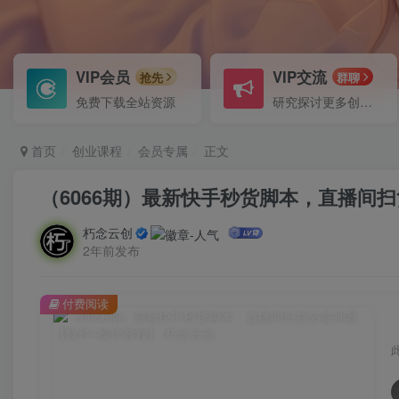
VIP会员
VIP交流
抢先
群聊
免费下载全站资源
研究探讨更多创业项目路子。
首页
创业课程
会员专属
正文
（6066期）最新快手秒货脚本，直播间
朽念云创
2年前发布
付费阅读