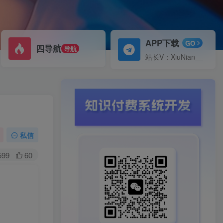
APP下载
GO
四导航
导航
站长V：XiuNian__
私信
599
60