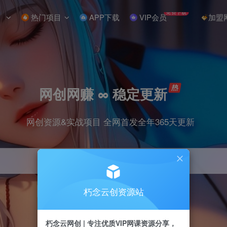
免费下载
热门项目
APP下载
VIP会员
加盟
网创网赚 ∞ 稳定更新
网创资源&实战项目 全网首发全年365天更新
朽念云创资源站
引流
抖音
小红书
挂机
快手
电商
朽念云网创 | 专注优质VIP网课资源分享，