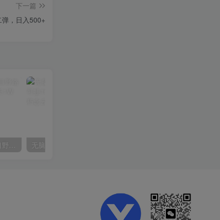
下一篇
弹，日入500+
（10150期）2024高考项目野路子玩法，无限裂变，最高一天1W＋！
无脑全自动挂机，单窗口18+，可挂100+窗口，手机电脑均可操作