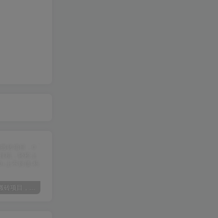
某讯游戏搬砖项目，0投入，可以挂机，轻松上手,月入3000+上不封顶
（9448期）2024网易云音乐人挂机项目，单机日入150+，无脑月入5000+
（9111期）全网首发魔兽世界美服全自动打金搬砖，日入1000+，简单好操作，保姆级教学