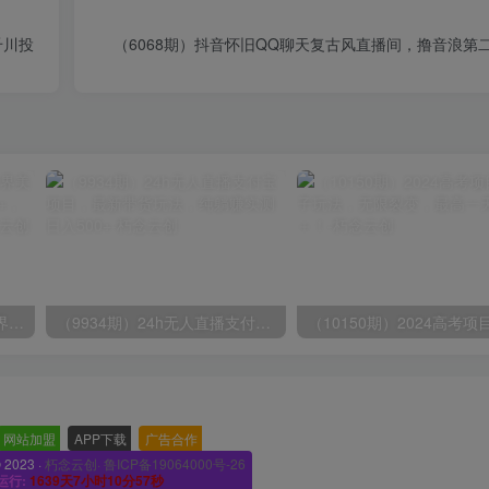
千川投
（6068期）抖音怀旧QQ聊天复古风直播间，撸音浪第二
（9111期）全网首发魔兽世界美服全自动打金搬砖，日入1000+，简单好操作，保姆级教学
（9934期）24h无人直播支付宝项目，最新带货玩法，纯躺赚实测日入500+
网站加盟
-
APP下载
-
广告合作
-
© 2023 ·
朽念云创· 鲁ICP备19064000号-26
运行:
1639天7小时10分59秒