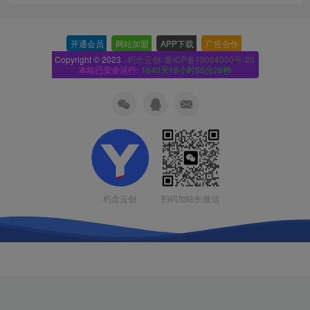
开通会员
-
网站加盟
-
APP下载
-
广告合作
-
Copyright © 2023 ·
朽念云创· 鲁ICP备19064000号-26
本站已安全运行:
1640天19小时55分27秒
扫码加站长微信
朽念云创