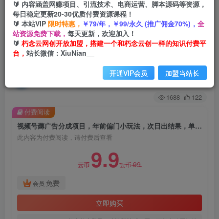
🔰 内容涵盖网赚项目、引流技术、电商运营、脚本源码等资源，
每日稳定更新20-30优质付费资源课程！
首页
创业课程
VIP免费
正文
🔰 本站VIP
限时特惠，
￥79/年，￥99/永久 (推广佣金70%)，
全
站资源免费下载，
每天更新，欢迎加入！
视频号薅广告分成项目，年前偏门小玩法，次日出
🔰
朽念云网创开放加盟，搭建一个和朽念云创一样的知识付费平
台，
站长微信：XiuNian__
结果，单号单天500+元【有时效性】
开通VIP会员
加盟当站长
朽念云创
关注
私信
2年前发布
1688
122
付费阅读
视频号薅广告分成项目，年前偏门小玩法，次日出结果，单号单天500+元【有时效性】
此内容为付费阅读，请付费后查看
9.9
99
云币
云币
免费
会员
立即购买