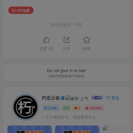
VIP免费
喜欢就支持一下吧
点赞
122
分享
收藏
Do not give in to fear
别在恐惧面前低下你的头
朽念云创
关注
3.3W+
0
1
1643W+
一个人相信什么，就会看见什么