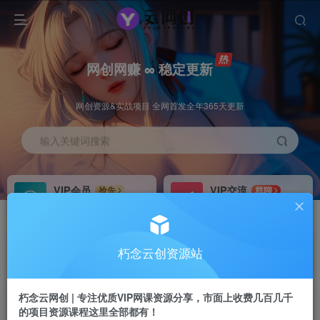
网创网赚 ∞ 稳定更新
网创资源&实战项目 全网首发全年365天更新
输入关键词搜索
VIP会员
VIP交流
抢先
群聊
免费下载全站资源
研究探讨更多创业项目路子。
VIP推广
招募站长
70%分佣
推荐
朽念云创资源站
会员专属推广链接
搭建同款网站，自己当老板
朽念云网创 | 专注优质VIP网课资源分享，市面上收费几百几千
APP下载
GO
四导航
导航
的项目资源课程这里全部都有！
站长V：XiuNian__