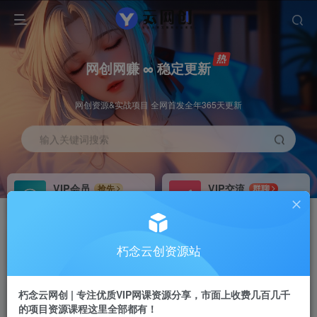
网创网赚 ∞ 稳定更新
网创资源&实战项目 全网首发全年365天更新
输入关键词搜索
VIP会员
VIP交流
抢先
群聊
免费下载全站资源
研究探讨更多创业项目路子。
VIP推广
招募站长
70%分佣
推荐
朽念云创资源站
会员专属推广链接
搭建同款网站，自己当老板
朽念云网创 | 专注优质VIP网课资源分享，市面上收费几百几千
APP下载
GO
四导航
导航
的项目资源课程这里全部都有！
站长V：XiuNian__