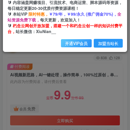
🔰 内容涵盖网赚项目、引流技术、电商运营、脚本源码等资源，
每日稳定更新20-30优质付费资源课程！
首页
创业课程
VIP免费
正文
🔰 本站VIP
限时特惠，
￥79/年，￥99/永久 (推广佣金70%)，
全
站资源免费下载，
每天更新，欢迎加入！
Ai视频新思路，AI一键处理，操作简单，100%过
🔰
朽念云网创开放加盟，搭建一个和朽念云创一样的知识付费平
台，
站长微信：XiuNian__
原创，单视频热度上百万，双向多平台变现
开通VIP会员
加盟当站长
朽念云创
关注
私信
2年前发布
838
128
付费阅读
Ai视频新思路，AI一键处理，操作简单，100%过原创，单视频热度上百万，双向多平台变现
此内容为付费阅读，请付费后查看
9.9
99
云币
云币
免费
会员
立即购买