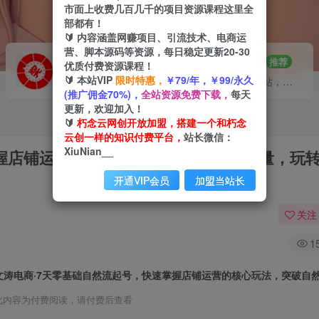
市面上收费几百几千的项目资源课程这里全
部都有！
🔰 内容涵盖网赚项目、引流技术、电商运
营、脚本源码等资源，每日稳定更新20-30
VIP推广
招募站长
70%分佣
推荐
优质付费资源课程！
🔰 本站VIP
限时特惠，
￥79/年，￥99/永久
会员专属推广链接
搭建同款网站，自己当老板
(推广佣金70%)，
全站资源免费下载，
每天
更新，欢迎加入！
🔰
朽念云网创开放加盟，搭建一个和朽念
云创一样的知识付费平台，
站长微信：
XiuNian__
掌握店铺运营的核心玩法，突破自然展现量，玩
开通VIP会员
加盟当站长
关注
1
此内容为付费阅读，请付费后查看