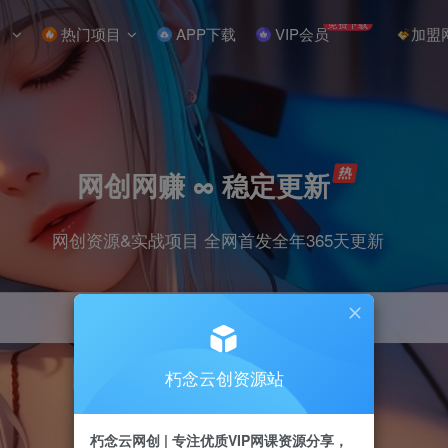
免费下载
热门项目
APP下载
VIP会员
加盟
网创网赚 ∞ 稳定更新
网创资源&实战项目 全网首发全年365天更新
朽念云创资源站
引流
抖音
小红书
挂机
快手
电商
朽念云网创 | 专注优质VIP网课资源分享，