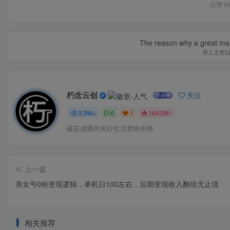
点赞
5
The reason why a great man 
伟人之所
朽念云创
关注
3.3W+
0
1
1642W+
破茧成蝶的美好生活都有伤痛
上一篇
美女号0粉变现逻辑，单机日100左右，后期变现收入翻倍无止境
相关推荐