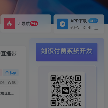
APP下载
GO
四导航
导航
站长V：XiuNian__
转直播带
私信
506
58
文涛电商·7天零基础自然流起号，​快速掌握店铺运营的核心玩法，突破自然展现量，玩转直播带货