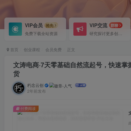
VIP会员
VIP交流
抢先
群聊
免费下载全站资源
研究探讨更多创业项目路子。
首页
创业课程
会员免费
正文
文涛电商·7天零基础自然流起号，​快速
货
朽念云创
2年前发布
付费阅读