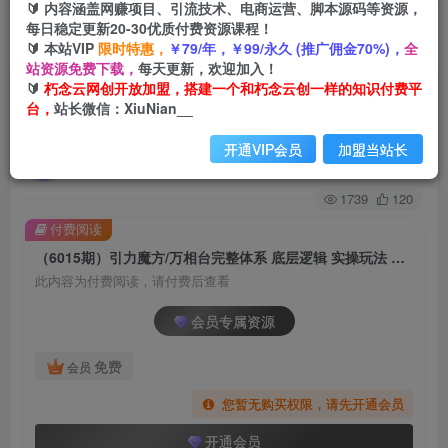
🔰 内容涵盖网赚项目、引流技术、电商运营、脚本源码等资源，
每日稳定更新20-30优质付费资源课程！
首页
创业课程
会员专属
正文
🔰 本站VIP
限时特惠，
￥79/年，￥99/永久 (推广佣金70%)，
全
站资源免费下载，
每天更新，欢迎加入！
（6015期）引力魔方/万相台完整体系 底层逻辑 实
🔰
朽念云网创开放加盟，搭建一个和朽念云创一样的知识付费平
台，
站长微信：XiuNian__
操玩法 常见问题 无死角解剖推荐流量
开通VIP会员
加盟当站长
朽念云创
关注
私信
2年前发布
1739
120
付费阅读
（6015期）引力魔方/万相台完整体系 底层逻辑 实操玩法 常见问题 无死角解剖推荐流量
此内容为付费阅读，请付费后查看
会员专属资源
免费
会员
您暂无购买权限，请先开通会员
开通会员