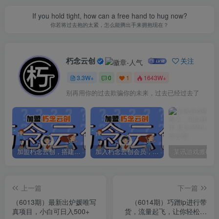
If you hold tight, how can a free hand to hug now?
你若将过去抱的太紧，怎么能腾出手来拥抱现在？
朽念云创
关注
3.3W+
0
1
1643W+
别再用你的过去欺骗你的未来，过去已经过去了
加盟朽念云创，搭建同款项目资源站，实现日入2000+
加入朽念云创会员，全站资源免费学习。
上一篇
下一篇
（6013期）最新出炉媛唯写
（6014期）巧蹭ip进行带
真项目，小白可日入500+
货，流量起飞，让你轻松月