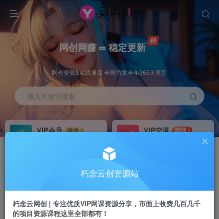
网创网赚 ∞ 稳定更新
网创资源&实战项目 全网首发全年365天更新
输入关键词搜索
VIP会员
VIP交流
抢先
群聊
免费下载全站资源
研究探讨更多创业项目路子。
VIP推广
招募站长
70%分佣
推荐
朽念云创资源站
会员专属推广链接
搭建同款网站，自己当老板
朽念云网创 | 专注优质VIP网课资源分享，市面上收费几百几千
APP下载
GO
四导航
导航
的项目资源课程这里全部都有！
站长V：XiuNian__