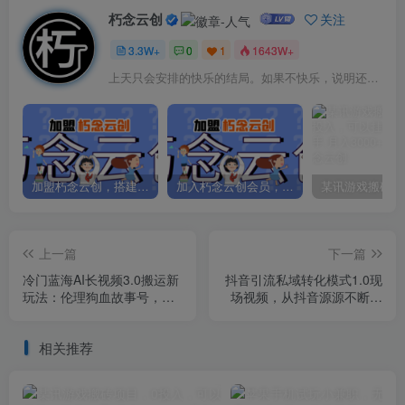
朽念云创
关注
3.3W+
0
1
1643W+
上天只会安排的快乐的结局。如果不快乐，说明还不是最后结局
加盟朽念云创，搭建同款项目资源站，实现日入2000+
加入朽念云创会员，全站资源免费学习。
上一篇
下一篇
冷门蓝海AI长视频3.0搬运新
抖音引流私域转化模式1.0现
玩法：伦理狗血故事号，小
场视频，从抖音源源不断把
白0基础可以入手，可长期做
人加到私域买单
月…
相关推荐