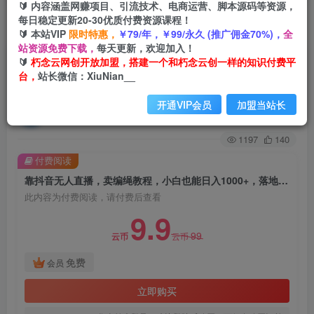
🔰 内容涵盖网赚项目、引流技术、电商运营、脚本源码等资源，
每日稳定更新20-30优质付费资源课程！
首页
创业课程
VIP免费
正文
🔰 本站VIP
限时特惠，
￥79/年，￥99/永久 (推广佣金70%)，
全
站资源免费下载，
每天更新，欢迎加入！
靠抖音无人直播，卖编绳教程，小白也能日入
🔰
朽念云网创开放加盟，搭建一个和朽念云创一样的知识付费平
台，
站长微信：XiuNian__
1000+，落地保姆级教程
开通VIP会员
加盟当站长
朽念云创
关注
私信
2年前发布
1197
140
付费阅读
靠抖音无人直播，卖编绳教程，小白也能日入1000+，落地保姆级教程
此内容为付费阅读，请付费后查看
9.9
99
云币
云币
免费
会员
立即购买