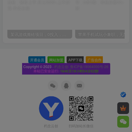
某讯游戏搬砖项目，0投入，可以挂机，轻松上手,月入3000+上不封顶
开通会员
-
网站加盟
-
APP下载
-
广告合作
-
Copyright © 2023 ·
朽念云创· 鲁ICP备19064000号-26
本站已安全运行:
1640天19小时54分53秒
扫码加站长微信
朽念云创