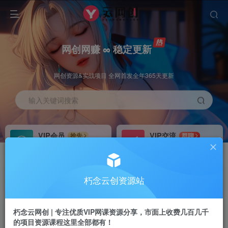
网创网赚 ∞ 稳定更新
网创资源&实战项目 全网首发全年365天更新
输入关键词搜索
VIP会员
VIP交流
抢先
群聊
免费下载全站资源
研究探讨更多创业项目路子。
VIP推广
招募站长
70%分佣
推荐
朽念云创资源站
会员专属推广链接
搭建同款网站，自己当老板
朽念云网创 | 专注优质VIP网课资源分享，市面上收费几百几千
APP下载
GO
四导航
导航
的项目资源课程这里全部都有！
站长V：XiuNian__