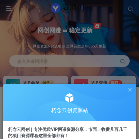
网创网赚 ∞ 稳定更新
网创资源&实战项目 全网首发全年365天更新
输入关键词搜索
VIP会员
VIP交流
抢先
群聊
免费下载全站资源
研究探讨更多创业项目路子。
VIP推广
招募站长
70%分佣
推荐
朽念云创资源站
会员专属推广链接
搭建同款网站，自己当老板
朽念云网创 | 专注优质VIP网课资源分享，市面上收费几百几千
APP下载
GO
四导航
导航
的项目资源课程这里全部都有！
站长V：XiuNian__