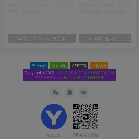
（9448期）2024网易云音乐人挂机项目，单机日入150+，无脑月入5000+
开通会员
-
网站加盟
-
APP下载
-
广告合作
-
Copyright © 2023 ·
朽念云创· 鲁ICP备19064000号-26
本站已安全运行:
1641天18小时39分46秒
扫码加站长微信
朽念云创