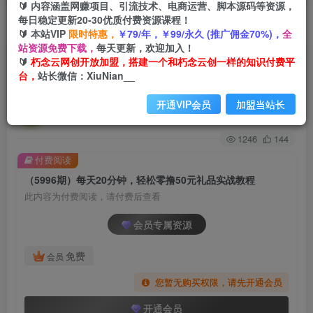
🔰 内容涵盖网赚项目、引流技术、电商运营、脚本源码等资源，
每日稳定更新20-30优质付费资源课程！
首页
创业课程
会员专属
正文
🔰 本站VIP
限时特惠，
￥79/年，￥99/永久 (推广佣金70%)，
全
站资源免费下载，
每天更新，欢迎加入！
（5996期）每天20分钟，轻松零撸50元礼品实战
🔰
朽念云网创开放加盟，搭建一个和朽念云创一样的知识付费平
台，
站长微信：XiuNian__
教程
开通VIP会员
加盟当站长
朽念云创
关注
私信
2年前发布
1246
144
付费阅读
（5996期）每天20分钟，轻松零撸50元礼品实战教程
此内容为付费阅读，请付费后查看
会员专属资源
免费
会员
您暂无购买权限，请先开通会员
开通会员