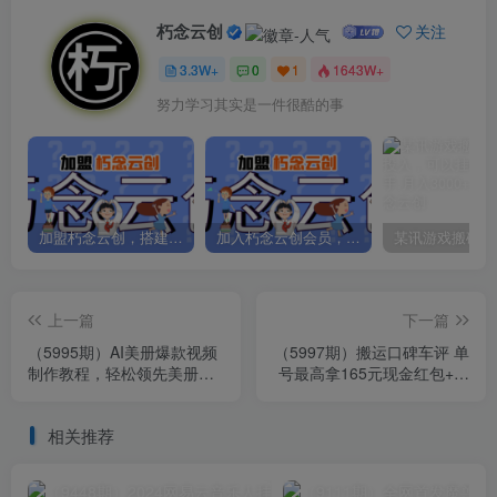
朽念云创
关注
3.3W+
0
1
1643W+
努力学习其实是一件很酷的事
加盟朽念云创，搭建同款项目资源站，实现日入2000+
加入朽念云创会员，全站资源免费学习。
上一篇
下一篇
（5995期）AI美册爆款视频
（5997期）搬运口碑车评 单
制作教程，轻松领先美册赛
号最高拿165元现金红包+新
道【教程+素材】
一期攻略多号多撸(教程+洗
稿插件)
相关推荐