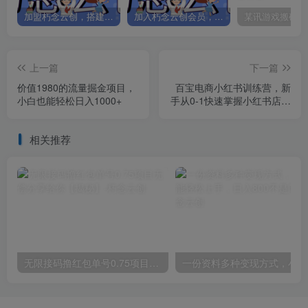
加盟朽念云创，搭建同款项目资源站，实现日入2000+
加入朽念云创会员，全站资源免费学习。
上一篇
下一篇
价值1980的流量掘金项目，
百宝电商小红书训练营，新
小白也能轻松日入1000+
手从0-1快速掌握小红书店铺
流量运营，实战操作轻松月
入过万
相关推荐
无限接码撸红包单号0.75项目无偿分享给你【揭秘】
一份