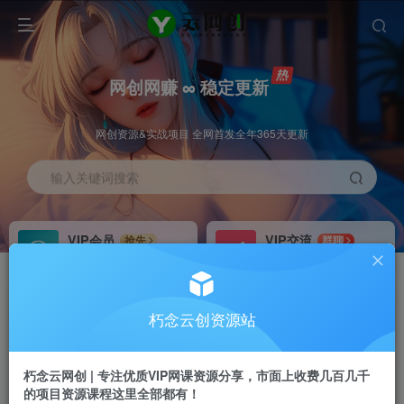
网创网赚 ∞ 稳定更新
网创资源&实战项目 全网首发全年365天更新
输入关键词搜索
VIP会员
VIP交流
抢先
群聊
免费下载全站资源
研究探讨更多创业项目路子。
VIP推广
招募站长
70%分佣
推荐
朽念云创资源站
会员专属推广链接
搭建同款网站，自己当老板
朽念云网创 | 专注优质VIP网课资源分享，市面上收费几百几千
APP下载
GO
四导航
导航
的项目资源课程这里全部都有！
站长V：XiuNian__