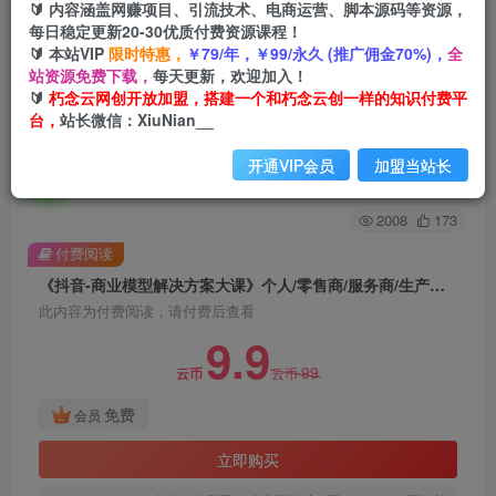
🔰 内容涵盖网赚项目、引流技术、电商运营、脚本源码等资源，
每日稳定更新20-30优质付费资源课程！
首页
创业课程
会员免费
正文
🔰 本站VIP
限时特惠，
￥79/年，￥99/永久 (推广佣金70%)，
全
站资源免费下载，
每天更新，欢迎加入！
《抖音-商业模型解决方案大课》个人/零售商/服务
🔰
朽念云网创开放加盟，搭建一个和朽念云创一样的知识付费平
台，
站长微信：XiuNian__
商/生产商/农商
开通VIP会员
加盟当站长
朽念云创
关注
私信
2年前发布
2008
173
付费阅读
《抖音-商业模型解决方案大课》个人/零售商/服务商/生产商/农商
此内容为付费阅读，请付费后查看
9.9
99
云币
云币
免费
会员
立即购买