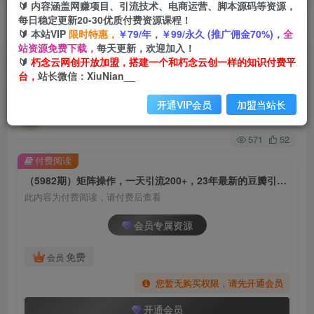
🔰 内容涵盖网赚项目、引流技术、电商运营、脚本源码等资源，
每日稳定更新20-30优质付费资源课程！
首页
创业课程
会员专属
正文
🔰 本站VIP
限时特惠，
￥79/年，￥99/永久 (推广佣金70%)，
全
站资源免费下载，
每天更新，欢迎加入！
（5982期）矩阵操作，一天引流200+，23年最新
🔰
朽念云网创开放加盟，搭建一个和朽念云创一样的知识付费平
台，
站长微信：XiuNian__
的豆瓣引流方法！
开通VIP会员
加盟当站长
朽念云创
关注
私信
2年前发布
571
52
付费阅读
（5982期）矩阵操作，一天引流200+，23年最新的豆瓣引流方法！
此内容为付费阅读，请付费后查看
会员专属资源
免费
会员
您暂无购买权限，请先开通会员
开通会员