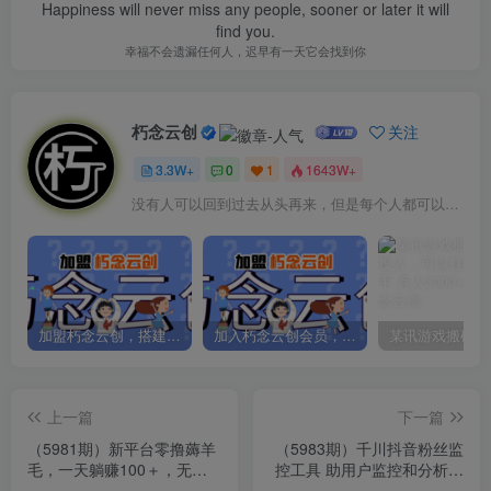
Happiness will never miss any people, sooner or later it will
find you.
幸福不会遗漏任何人，迟早有一天它会找到你
朽念云创
关注
3.3W+
0
1
1643W+
没有人可以回到过去从头再来，但是每个人都可以从今天开始，创造一个全新的结局
加盟朽念云创，搭建同款项目资源站，实现日入2000+
加入朽念云创会员，全站资源免费学习。
上一篇
下一篇
（5981期）新平台零撸薅羊
（5983期）千川抖音粉丝监
毛，一天躺赚100＋，无脑
控工具 助用户监控和分析账
复制粘贴
号粉丝变化【永久脚本+使用