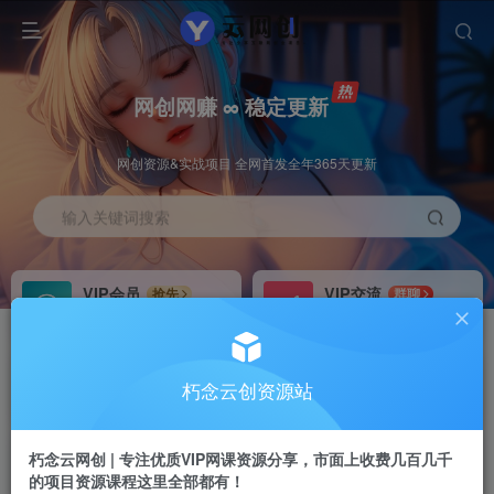
网创网赚 ∞ 稳定更新
网创资源&实战项目 全网首发全年365天更新
输入关键词搜索
VIP会员
VIP交流
抢先
群聊
免费下载全站资源
研究探讨更多创业项目路子。
VIP推广
招募站长
70%分佣
推荐
朽念云创资源站
会员专属推广链接
搭建同款网站，自己当老板
朽念云网创 | 专注优质VIP网课资源分享，市面上收费几百几千
APP下载
GO
四导航
导航
的项目资源课程这里全部都有！
站长V：XiuNian__