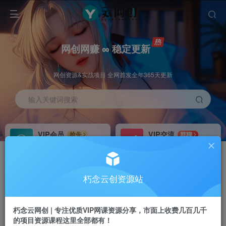
网创网赚 ∞ 稳定更新
网创资源&实战项目 全网首发全年365天更新
输入关键词搜索
VIP会员
VIP交流
抢先
群聊
免费下载全站资源
研究探讨更多创业项目路子。
VIP推广
招募站长
70%分佣
推荐
朽念云创资源站
会员专属推广链接
搭建同款网站，自己当老板
朽念云网创 | 专注优质VIP网课资源分享，市面上收费几百几千
APP下载
GO
四导航
导航
的项目资源课程这里全部都有！
站长V：XiuNian__