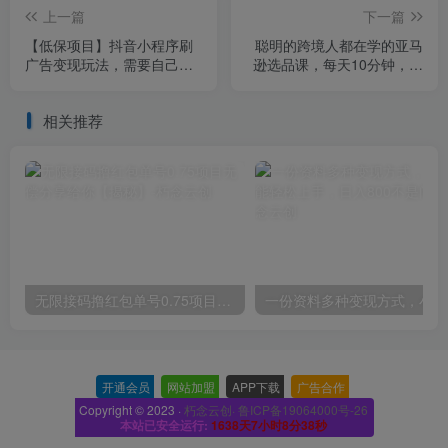
上一篇
下一篇
【低保项目】抖音小程序刷
聪明的跨境人都在学的亚马
广告变现玩法，需要自己动
逊选品课，每天10分钟，让
手去刷，多劳多得【详细教
你从0成长为产品开发高手
程】
相关推荐
无限接码撸红包单号0.75项目无偿分享给你【揭秘】
一份
开通会员
-
网站加盟
-
APP下载
-
广告合作
-
Copyright © 2023 ·
朽念云创· 鲁ICP备19064000号-26
本站已安全运行:
1638天7小时8分39秒