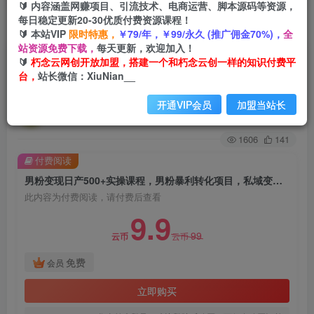
🔰 内容涵盖网赚项目、引流技术、电商运营、脚本源码等资源，
每日稳定更新20-30优质付费资源课程！
首页
创业课程
会员免费
正文
🔰 本站VIP
限时特惠，
￥79/年，￥99/永久 (推广佣金70%)，
全
站资源免费下载，
每天更新，欢迎加入！
男粉变现日产500+实操课程，男粉暴利转化项
🔰
朽念云网创开放加盟，搭建一个和朽念云创一样的知识付费平
台，
站长微信：XiuNian__
目，私域变现，手动和全自动成交
开通VIP会员
加盟当站长
朽念云创
关注
私信
2年前发布
1606
141
付费阅读
男粉变现日产500+实操课程，男粉暴利转化项目，私域变现，手动和全自动成交
此内容为付费阅读，请付费后查看
9.9
99
云币
云币
免费
会员
立即购买