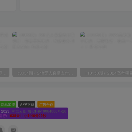
（9111期）全网首发魔兽世界美服全自动打金搬砖，日入1000+，简单好操作，保姆级教学
（9934期）24h无人直播支付宝项目，最新带货玩法，纯躺赚实测日入500+
网站加盟
-
APP下载
-
广告合作
-
© 2023 ·
朽念云创· 鲁ICP备19064000号-26
运行:
1638天11小时46分31秒