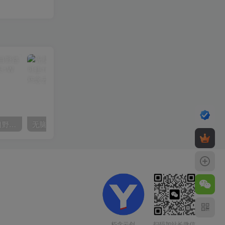
（10150期）2024高考项目野路子玩法，无限裂变，最高一天1W＋！
无脑全自动挂机，单窗口18+，可挂100+窗口，手机电脑均可操作
扫码加站长微信
朽念云创