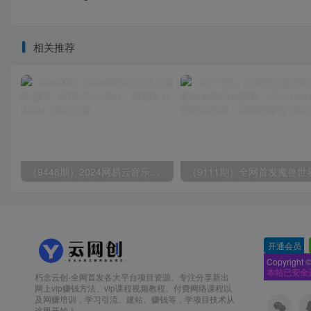
相关推荐
（9448期）2024网易云音乐人挂机项目，单机日入150+，无脑月入5000+
开通会员
-
Copyright 
本站已安全
朽念云创-全网首发各大平台项目资源、专注分享新出
网上vip赚钱方法、vip课程视频教程、付费网络课程以
及网赚培训，学习引流、建站、赚钱等，学项目技术从
这里开始！