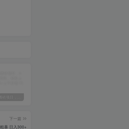
某讯游戏搬砖项目，0投入，可以挂机，轻松上手,月入3000+上不封顶
（9448期）2024网易云音乐人挂机项目，单机日入150+，无脑月入5000+
（9111期）全网首发魔兽世界美服全自动打金搬砖，日入1000+，简单好操作，保姆级教学
下一篇
暴 日入300+