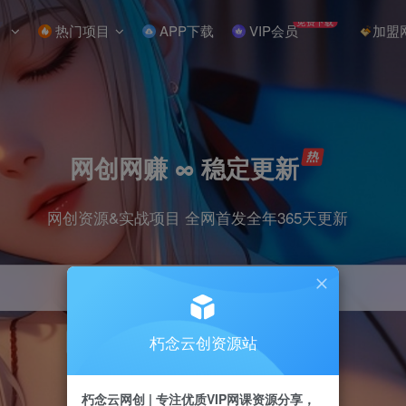
免费下载
热门项目
APP下载
VIP会员
加盟
网创网赚 ∞ 稳定更新
网创资源&实战项目 全网首发全年365天更新
朽念云创资源站
引流
抖音
小红书
挂机
快手
电商
朽念云网创 | 专注优质VIP网课资源分享，