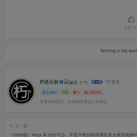
点赞
15
Nothing in the world 
朽念云创
关注
3.3W+
0
1
1642W+
改变你的思想，你就能改变自己的命运
上一篇
（5958期）Vega AI 创作平台，手把手教你制作爆款美女模型视频H