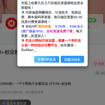
市面上收费几百几千的项目资源课程这里全
部都有！
🔰 内容涵盖网赚项目、引流技术、电商运
营、脚本源码等资源，每日稳定更新20-30
VIP推广
招募站长
70%分佣
推荐
优质付费资源课程！
🔰 本站VIP
限时特惠，
￥79/年，￥99/永久
会员专属推广链接
搭建同款网站，自己当老板
(推广佣金70%)，
全站资源免费下载，
每天
更新，欢迎加入！
🔰
朽念云网创开放加盟，搭建一个和朽念
云创一样的知识付费平台，
站长微信：
XiuNian__
0+创业粉
开通VIP会员
加盟当站长
关注
12
（5960期）一千个野路子全新玩法 日引50+创业粉
此内容为付费阅读，请付费后查看
会员专属资源