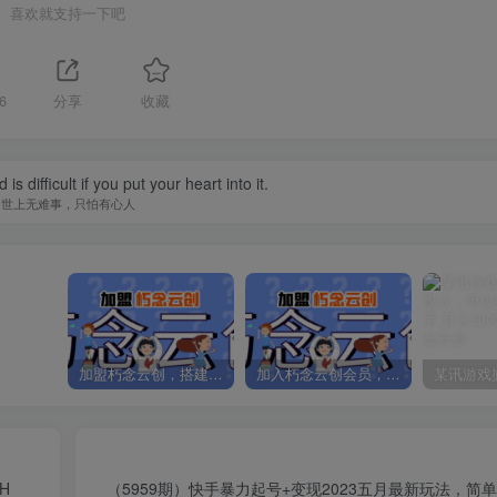
喜欢就支持一下吧
6
分享
收藏
is difficult if you put your heart into it.
世上无难事，只怕有心人
加盟朽念云创，搭建同款项目资源站，实现日入2000+
加入朽念云创会员，全站资源免费学习。
H
（5959期）快手暴力起号+变现2023五月最新玩法，简单粗