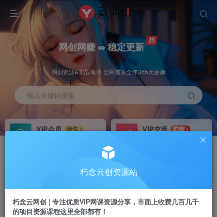
网创网赚 ∞ 稳定更新
网创资源&实战项目 全网首发全年365天更新
输入关键词搜索
VIP会员
VIP交流
抢先
群聊
免费下载全站资源
研究探讨更多创业项目路子。
VIP推广
招募站长
70%分佣
推荐
朽念云创资源站
会员专属推广链接
搭建同款网站，自己当老板
朽念云网创 | 专注优质VIP网课资源分享，市面上收费几百几千
APP下载
GO
四导航
导航
的项目资源课程这里全部都有！
站长V：XiuNian__