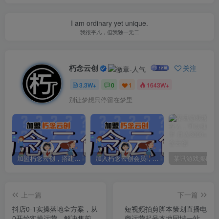
I am ordinary yet unique.
我很平凡，但我独一无二
朽念云创
关注
3.3W+
0
1
1643W+
别让梦想只停留在梦里
加盟朽念云创，搭建同款项目资源站，实现日入2000+
加入朽念云创会员，全站资源免费学习。
上一篇
下一篇
抖店0-1实操落地全方案，从
短视频拍剪脚本策划直播电
0开始实操运营，解决售前、
商运营起号本地同城一站式