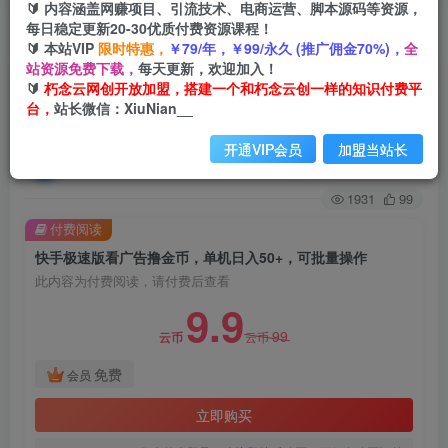
🔰 内容涵盖网赚项目、引流技术、电商运营、脚本源码等资源，
每日稳定更新20-30优质付费资源课程！
首页
创业课程
VIP免费
正文
🔰 本站VIP
限时特惠，
￥79/年，￥99/永久 (推广佣金70%)，
全
站资源免费下载，
每天更新，欢迎加入！
快手极速版看广告撸金币，单机日入50+，可批量
🔰
朽念云网创开放加盟，搭建一个和朽念云创一样的知识付费平
台，
站长微信：XiuNian__
操作
开通VIP会员
加盟当站长
朽念云创
关注
私信
2年前发布
1931
99
付费阅读
快手极速版看广告撸金币，单机日入50+，可批量操作
此内容为付费阅读，请付费后查看
9.9
99
云币
云币
免费
会员
立即购买