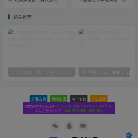
售中、售后各种疑难问题
（50节视频课）
相关推荐
某讯游戏搬砖项目，0投入，可以挂机，轻松上手,月入3000+上不封顶
开通会员
-
网站加盟
-
APP下载
-
广告合作
-
Copyright © 2023 ·
朽念云创· 鲁ICP备19064000号-26
本站已安全运行:
1640天23小时14分20秒