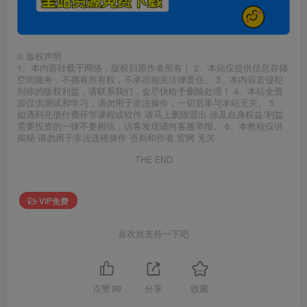
©
版权声明
1、本内容转载于网络，版权归原作者所有！ 2、本站仅提供信息存储
空间服务，不拥有所有权，不承担相关法律责任。 3、本内容若侵犯
到你的版权利益，请联系我们，会尽快给予删除处理！ 4、本站全资
源仅供测试和学习，请勿用于非法操作，一切后果与本站无关。 5、
如遇到充值付费环节课程或软件 请马上删除退出 涉及自身权益/利益
需要投资的一律不要相信，访客发现请向客服举报。 6、本教程仅供
揭秘 请勿用于非法违规操作 否则和作者 官网 无关
THE END
VIP免费
喜欢就支持一下吧
点赞
99
分享
收藏