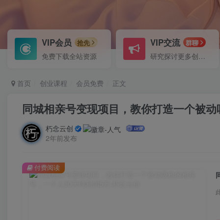
VIP会员
VIP交流
抢先
群聊
免费下载全站资源
研究探讨更多创业项目路子。
首页
创业课程
会员免费
正文
同城相亲号变现项目，教你打造一个被动吸
朽念云创
2年前发布
付费阅读