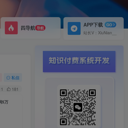
APP下载
GO
四导航
导航
站长V：XiuNian__
私信
11
181
润5万