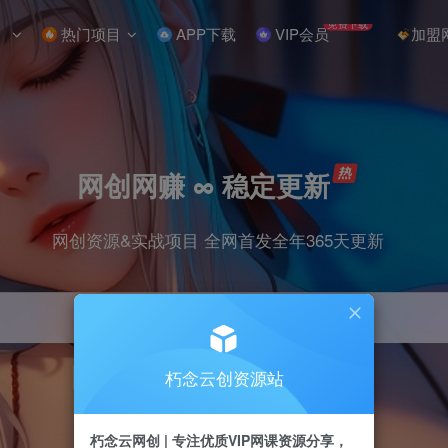
免费下载
热门项目
APP下载
VIP会员
加盟
网创网赚 ∞ 稳定更新
网创资源&实战项目 全网首发全年365天更新
朽念云创资源站
引流
抖音
小红书
挂机
快手
电商
朽念云网创 | 专注优质VIP网课资源分享，