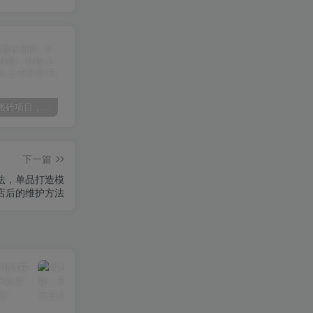
某讯游戏搬砖项目，0投入，可以挂机，轻松上手,月入3000+上不封顶
（9448期）2024网易云音乐人挂机项目，单机日入150+，无脑月入5000+
（9111期）全网首发魔兽世界美服全自动打金搬砖，日入1000+，简单好操作，保姆级教学
下一篇
法，单品打造模
店后的维护方法