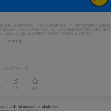
空间服务，不拥有所有权，不承担相关法律责任。 3、本内容若侵犯到你的版权
于非法操作，一切后果与本站无关。 5、如遇到充值付费环节课程或软件 请马
6、本教程仅供揭秘 请勿用于非法违规操作 否则和作者 官网 无关
THE END
喜欢就支持一下吧
1
分享
收藏
 off a cliff let me see the whole sky.
你将我推下悬崖让我看清整片天空