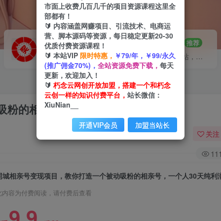
市面上收费几百几千的项目资源课程这里全
部都有！
🔰 内容涵盖网赚项目、引流技术、电商运
营、脚本源码等资源，每日稳定更新20-30
VIP推广
招募站长
70%分佣
推荐
优质付费资源课程！
🔰 本站VIP
限时特惠，
￥79/年，￥99/永久
会员专属推广链接
搭建同款网站，自己当老板
(推广佣金70%)，
全站资源免费下载，
每天
更新，欢迎加入！
🔰
朽念云网创开放加盟，搭建一个和朽念
云创一样的知识付费平台，
站长微信：
XiuNian__
粉的相亲号，一个人30天纯利润5万
开通VIP会员
加盟当站长
关注
11
同城相亲号变现项目，教你打造一个被动吸粉的相亲号，一个人30天纯利
此内容为付费阅读，请付费后查看
9.9