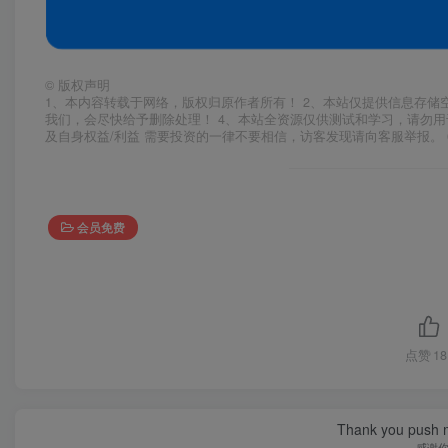
©
版权声明
1、本内容转载于网络，版权归原作者所有！ 2、本站仅提供信息存储
我们，会尽快给予删除处理！ 4、本站全资源仅供测试和学习，请勿用
及自身权益/利益 需要投资的一律不要相信，访客发现请向客服举报。 
会员免费
点赞
18
Thank you push me
感谢