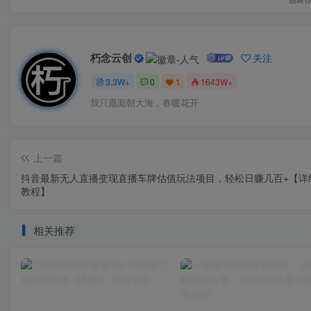
朽念云创
关注
3.3W+
0
1
1643W+
我只愿面朝大海，春暖花开
上一篇
抖音最新无人直播变现直播车牌估值玩法项目，轻松日赚几百+【详
教程】
相关推荐